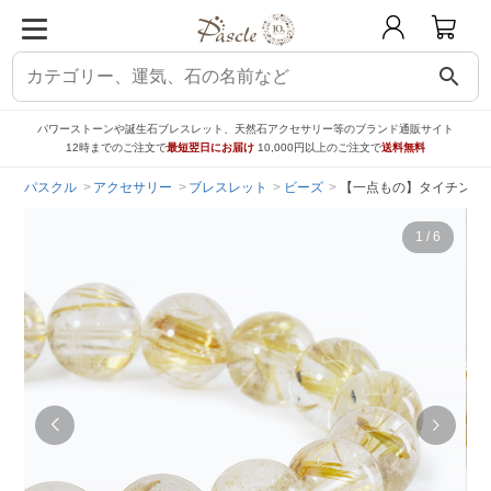
search
パワーストーンや誕生石ブレスレット、天然石アクセサリー等のブランド通販サイト
12時までのご注文で
最短翌日にお届け
10,000円以上のご注文で
送料無料
パスクル
アクセサリー
ブレスレット
ビーズ
【一点もの】タイチンルチ
1
/
6