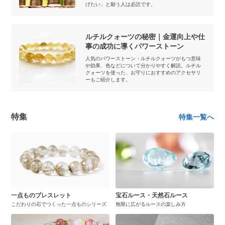
げたい」と願う人は必読です。
ルチルクォーツの秘密｜金運向上や仕
事の成功に導くパワーストーン
人気のパワーストーン・ルチルクォーツがもつ意味
や効果、色などについて分かりやすく解説。ルチル
クォーツを使った、お守りにおすすめのアクセサリ
ーもご紹介します。
特集
特集一覧へ
一点ものブレスレット
宝石ルース・天然石ルース
こだわりの石でつくった一点ものシリーズ
無限に広がるルースの楽しみ方