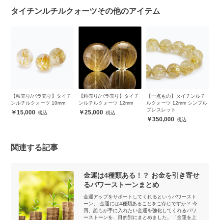
タイチンルチルクォーツその他のアイテム
チ
【粒売り/バラ売り】タイチ
【粒売り/バラ売り】タイチ
【一点もの】タイチンルチ
【
ンルチルクォーツ 10mm
ンルチルクォーツ 12mm
ルクォーツ 12mm シンプル
ル
ブレスレット
レ
15,000
25,000
350,000
関連する記事
金運は4種類ある！？ お金を引き寄せ
るパワーストーンまとめ
金運アップをサポートしてくれるというパワースト
ーン。 金運には4種類あることをご存じですか？ 今
回、誰もが手に入れたい金運を強化してくれるパワ
ーストーンを、目的別にまとめました。「金運を上