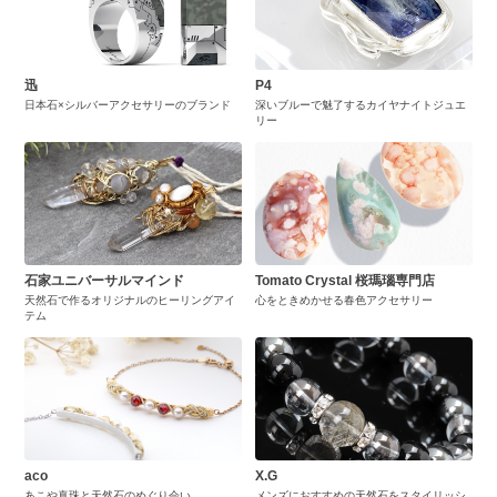
迅
P4
日本石×シルバーアクセサリーのブランド
深いブルーで魅了するカイヤナイトジュエ
リー
石家ユニバーサルマインド
Tomato Crystal 桜瑪瑙専門店
天然石で作るオリジナルのヒーリングアイ
心をときめかせる春色アクセサリー
テム
aco
X.G
あこや真珠と天然石のめぐり会い
メンズにおすすめの天然石をスタイリッシ