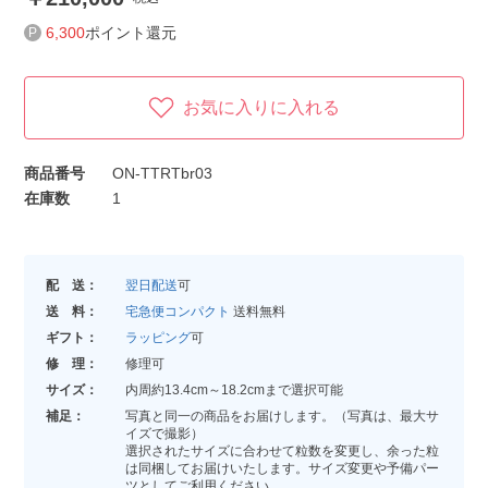
6,300
ポイント還元
お気に入りに入れる
商品番号
ON-TTRTbr03
在庫数
1
配 送：
翌日配送
可
送 料：
宅急便コンパクト
送料無料
ギフト：
ラッピング
可
修 理：
修理可
サイズ：
内周約13.4cm～18.2cmまで選択可能
補足：
写真と同一の商品をお届けします。（写真は、最大サ
イズで撮影）
選択されたサイズに合わせて粒数を変更し、余った粒
は同梱してお届けいたします。サイズ変更や予備パー
ツとしてご利用ください。