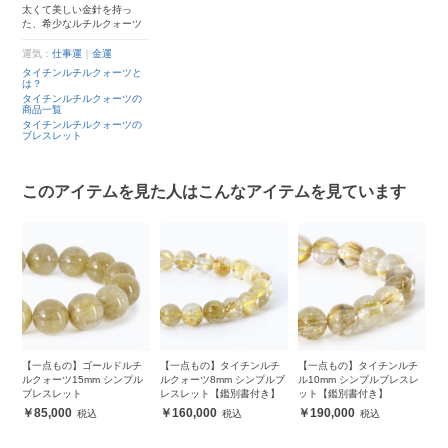
太くて美しい金針を持っ
た、希少なルチルクォーツ
運気：
仕事運
｜
金運
タイチンルチルクォーツと
は？
タイチンルチルクォーツの
商品一覧
タイチンルチルクォーツの
ブレスレット
このアイテムを見た人はこんなアイテムを見ています
チ
【一点もの】ゴールドルチ
【一点もの】タイチンルチ
【一点もの】タイチンルチ
【
ル
ルクォーツ15mm シンプル
ルクォーツ8mm シンプルブ
ル10mm シンプルブレスレ
ル
ブレスレット
レスレット【鑑別書付き】
ット【鑑別書付き】
ブ
85,000
160,000
190,000