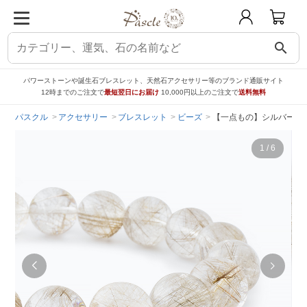
search
パワーストーンや誕生石ブレスレット、天然石アクセサリー等のブランド通販サイト
12時までのご注文で
最短翌日にお届け
10,000円以上のご注文で
送料無料
パスクル
アクセサリー
ブレスレット
ビーズ
【一点もの】シルバールチ
1
/
6