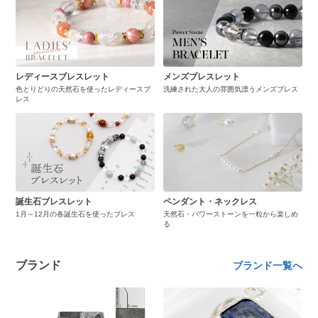
レディースブレスレット
メンズブレスレット
色とりどりの天然石を使ったレディースブ
洗練された大人の雰囲気漂うメンズブレス
レス
誕生石ブレスレット
ペンダント・ネックレス
1月～12月の各誕生石を使ったブレス
天然石・パワーストーンを一粒から楽しめ
る
ブランド
ブランド一覧へ