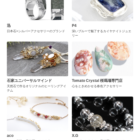
迅
P4
日本石×シルバーアクセサリーのブランド
深いブルーで魅了するカイヤナイトジュエ
リー
石家ユニバーサルマインド
Tomato Crystal 桜瑪瑙専門店
天然石で作るオリジナルのヒーリングアイ
心をときめかせる春色アクセサリー
テム
aco
X.G