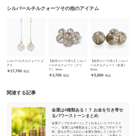
シルバールチルクォーツその他のアイテム
ペ
シルバールチルクォーツ ピ
【粒売り/バラ売り】シルバ
【粒売り/バラ売り】シルバ
【
アス
ールチルクォーツ（クリ
ールチルクォーツ（針多）
ー
ア） 8mm
8mm
1
17,700
3,700
5,000
関連する記事
金運は4種類ある！？ お金を引き寄せ
るパワーストーンまとめ
金運アップをサポートしてくれるというパワースト
ーン。 金運には4種類あることをご存じですか？ 今
回、誰もが手に入れたい金運を強化してくれるパワ
ーストーンを、目的別にまとめました。「金運を上