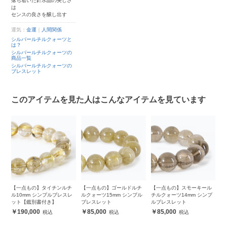
落ち着いた針水晶の美しさ
は
センスの良さを醸し出す
運気：
金運
｜
人間関係
シルバールチルクォーツと
は？
シルバールチルクォーツの
商品一覧
シルバールチルクォーツの
ブレスレット
このアイテムを見た人はこんなアイテムを見ています
チ
【一点もの】タイチンルチ
【一点もの】ゴールドルチ
【一点もの】スモーキール
【
ル
ル10mm シンプルブレスレ
ルクォーツ15mm シンプル
チルクォーツ14mm シンプ
バ
ット【鑑別書付き】
ブレスレット
ルブレスレット
190,000
85,000
85,000