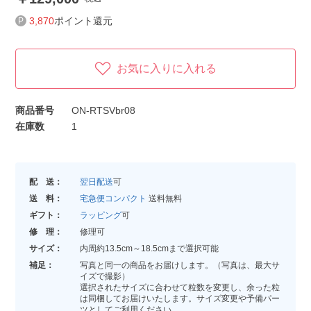
3,870
ポイント還元
お気に入りに入れる
商品番号
ON-RTSVbr08
在庫数
1
配 送：
翌日配送
可
送 料：
宅急便コンパクト
送料無料
ギフト：
ラッピング
可
修 理：
修理可
サイズ：
内周約13.5cm～18.5cmまで選択可能
補足：
写真と同一の商品をお届けします。（写真は、最大サ
イズで撮影）
選択されたサイズに合わせて粒数を変更し、余った粒
は同梱してお届けいたします。サイズ変更や予備パー
ツとしてご利用ください。