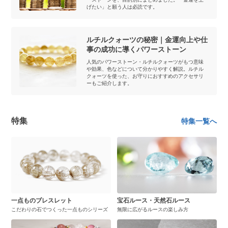
げたい」と願う人は必読です。
ルチルクォーツの秘密｜金運向上や仕
事の成功に導くパワーストーン
人気のパワーストーン・ルチルクォーツがもつ意味
や効果、色などについて分かりやすく解説。ルチル
クォーツを使った、お守りにおすすめのアクセサリ
ーもご紹介します。
特集
特集一覧へ
一点ものブレスレット
宝石ルース・天然石ルース
こだわりの石でつくった一点ものシリーズ
無限に広がるルースの楽しみ方