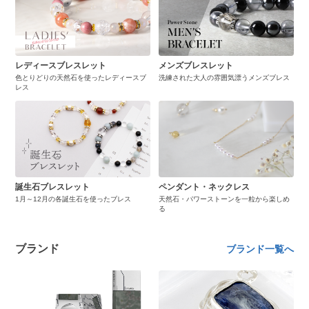
レディースブレスレット
メンズブレスレット
色とりどりの天然石を使ったレディースブ
洗練された大人の雰囲気漂うメンズブレス
レス
誕生石ブレスレット
ペンダント・ネックレス
1月～12月の各誕生石を使ったブレス
天然石・パワーストーンを一粒から楽しめ
る
ブランド
ブランド一覧へ