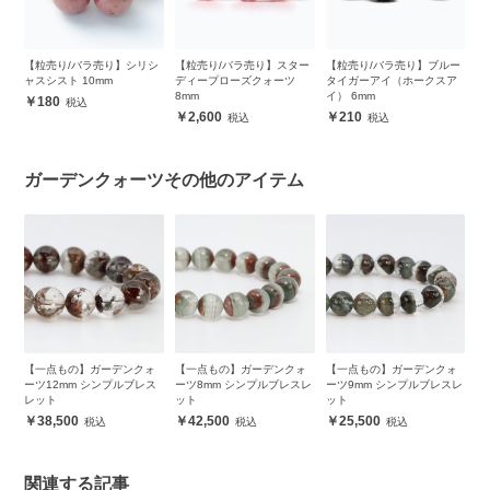
ブ
【粒売り/バラ売り】シリシ
【粒売り/バラ売り】スター
【粒売り/バラ売り】ブルー
2
ャスシスト 10mm
ディープローズクォーツ
タイガーアイ（ホークスア
ス
8mm
イ） 6mm
180
2,600
210
ガーデンクォーツその他のアイテム
ォ
【一点もの】ガーデンクォ
【一点もの】ガーデンクォ
【一点もの】ガーデンクォ
【
ス
ーツ12mm シンプルブレス
ーツ8mm シンプルブレスレ
ーツ9mm シンプルブレスレ
ー
レット
ット
ット
レ
38,500
42,500
25,500
関連する記事