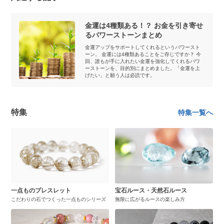
金運は4種類ある！？ お金を引き寄せ
るパワーストーンまとめ
金運アップをサポートしてくれるというパワースト
ーン。 金運には4種類あることをご存じですか？ 今
回、誰もが手に入れたい金運を強化してくれるパワ
ーストーンを、目的別にまとめました。「金運を上
げたい」と願う人は必読です。
特集
特集一覧へ
一点ものブレスレット
宝石ルース・天然石ルース
こだわりの石でつくった一点ものシリーズ
無限に広がるルースの楽しみ方