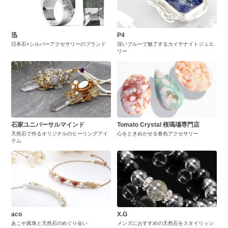
迅
P4
日本石×シルバーアクセサリーのブランド
深いブルーで魅了するカイヤナイトジュエ
リー
石家ユニバーサルマインド
Tomato Crystal 桜瑪瑙専門店
天然石で作るオリジナルのヒーリングアイ
心をときめかせる春色アクセサリー
テム
aco
X.G
あこや真珠と天然石のめぐり会い
メンズにおすすめの天然石をスタイリッシ