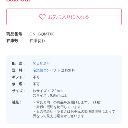
お気に入りに入れる
商品番号
ON_GQMT06
在庫数
在庫切れ
配 送：
翌日配送
可
送 料：
宅急便コンパクト
送料無料
ギフト：
不可
修 理：
不可
サイズ：
粒サイズ：12.1mm
穴サイズ：0.8mm以上
補足：
・写真と同一の商品をお届けします。（1粒）
・撮影に照明を使用しています。
・石の色合い・明るさはお手元の照明環境等によって
異なって見える場合がございます。