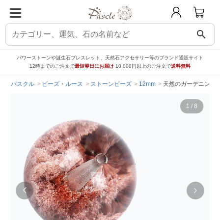
search
パワーストーンや誕生石ブレスレット、天然石アクセサリー等のブランド通販サイト
12時までのご注文で
最短翌日にお届け
10,000円以上のご注文で
送料無料
パスクル
ビーズ・ルース
ストーンビーズ
12mm
天然のガーデニング【
1
/
8