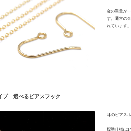
金の重量が
す。通常の
れています
タイプ 選べるピアスフック
耳のピアスホ
標準仕様は1