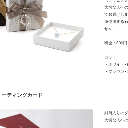
【ラッピン
大切な人へ
でお届けし
※使用する
せん。
料金：800
カラー
・ホワイト×
・ブラウン×
リーティングカード
封筒入りの
大切な人へ