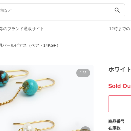
search
等のブランド通販サイト
12時まで
貝パールピアス（ペア・14KGF）
ホワイト
1
/
3
Sold Ou
商品番号
在庫数