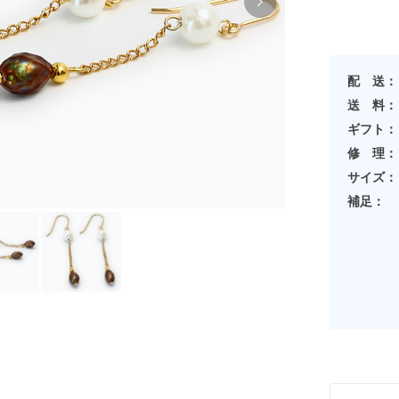
配 送：
送 料：
ギフト：
修 理：
サイズ：
補足：