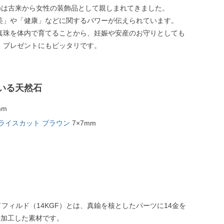
ル)は古来から女性の装飾品として親しまれてきました。
美」や「健康」などに関するパワーが伝えられています。
真珠を体内で育てることから、妊娠や安産のお守りとしても
、プレゼントにもピッタリです。
いる天然石
mm
ライスカット ブラウン
7×7mm
ドフィルド（14KGF）とは、真鍮を核としたパーツに14金を
着加工した素材です。