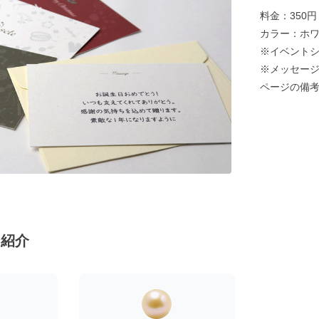
料金：350
カラー：ホ
※イベント
※メッセージ
ページの備
ン紹介