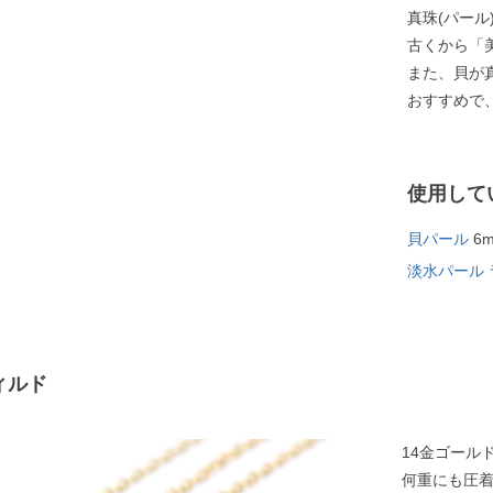
真珠(パー
古くから「
また、貝が
おすすめで
使用して
貝パール
6
淡水パール 
ィルド
14金ゴール
何重にも圧