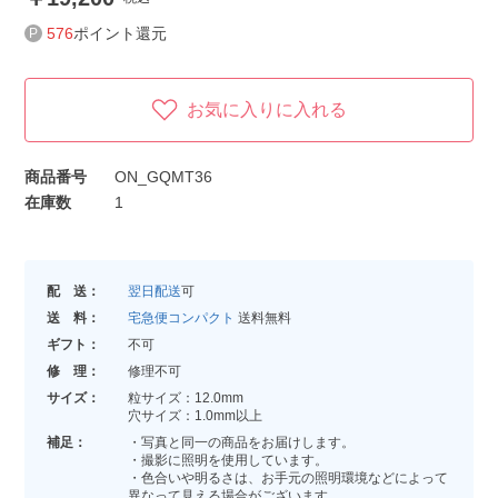
576
ポイント還元
お気に入りに入れる
商品番号
ON_GQMT36
在庫数
1
配 送：
翌日配送
可
送 料：
宅急便コンパクト
送料無料
ギフト：
不可
修 理：
修理不可
サイズ：
粒サイズ：12.0mm
穴サイズ：1.0mm以上
補足：
・写真と同一の商品をお届けします。
・撮影に照明を使用しています。
・色合いや明るさは、お手元の照明環境などによって
異なって見える場合がございます。