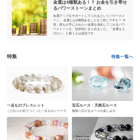
金運は4種類ある！？ お金を引き寄せ
るパワーストーンまとめ
金運アップをサポートしてくれるというパワースト
ーン。 金運には4種類あることをご存じですか？ 今
回、誰もが手に入れたい金運を強化してくれるパワ
ーストーンを、目的別にまとめました。「金運を上
げたい」と願う人は必読です。
特集
特集一覧へ
一点ものブレスレット
宝石ルース・天然石ルース
こだわりの石でつくった一点ものシリーズ
無限に広がるルースの楽しみ方