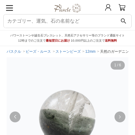
search
パワーストーンや誕生石ブレスレット、天然石アクセサリー等のブランド通販サイト
12時までのご注文で
最短翌日にお届け
10,000円以上のご注文で
送料無料
パスクル
ビーズ・ルース
ストーンビーズ
12mm
天然のガーデニング【
1
/
6