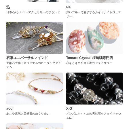
迅
P4
日本石×シルバーアクセサリーのブランド
深いブルーで魅了するカイヤナイトジュエ
リー
石家ユニバーサルマインド
Tomato Crystal 桜瑪瑙専門店
天然石で作るオリジナルのヒーリングアイ
心をときめかせる春色アクセサリー
テム
aco
X.G
あこや真珠と天然石のめぐり会い
メンズにおすすめの天然石をスタイリッシ
ュに