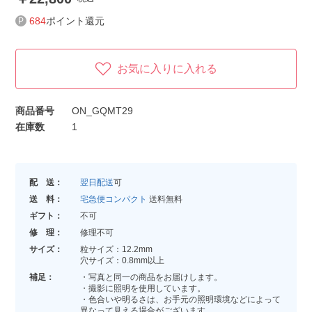
684
ポイント還元
お気に入りに入れる
商品番号
ON_GQMT29
在庫数
1
配 送：
翌日配送
可
送 料：
宅急便コンパクト
送料無料
ギフト：
不可
修 理：
修理不可
サイズ：
粒サイズ：12.2mm
穴サイズ：0.8mm以上
補足：
・写真と同一の商品をお届けします。
・撮影に照明を使用しています。
・色合いや明るさは、お手元の照明環境などによって
異なって見える場合がございます。