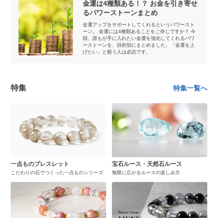
金運は4種類ある！？ お金を引き寄せ
るパワーストーンまとめ
金運アップをサポートしてくれるというパワースト
ーン。 金運には4種類あることをご存じですか？ 今
回、誰もが手に入れたい金運を強化してくれるパワ
ーストーンを、目的別にまとめました。「金運を上
げたい」と願う人は必読です。
特集
特集一覧へ
一点ものブレスレット
宝石ルース・天然石ルース
こだわりの石でつくった一点ものシリーズ
無限に広がるルースの楽しみ方