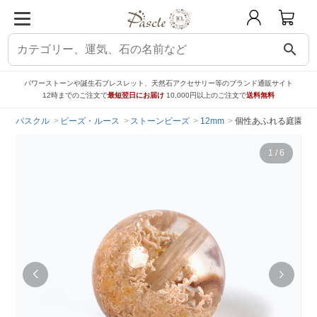
search
パワーストーンや誕生石ブレスレット、天然石アクセサリー等のブランド通販サイト
12時までのご注文で
最短翌日にお届け
10,000円以上のご注文で
送料無料
パスクル
ビーズ・ルース
ストーンビーズ
12mm
個性あふれる庭園水晶
1
/
6