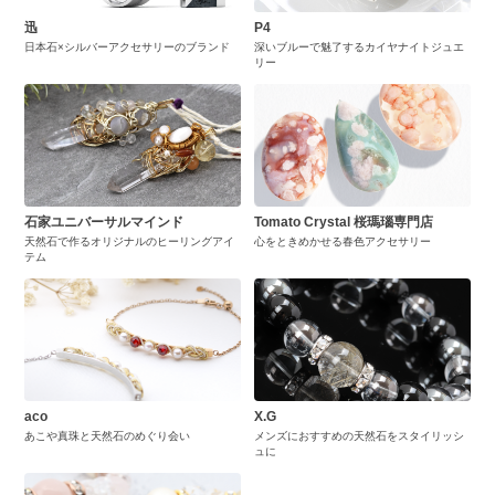
迅
P4
日本石×シルバーアクセサリーのブランド
深いブルーで魅了するカイヤナイトジュエ
リー
石家ユニバーサルマインド
Tomato Crystal 桜瑪瑙専門店
天然石で作るオリジナルのヒーリングアイ
心をときめかせる春色アクセサリー
テム
aco
X.G
あこや真珠と天然石のめぐり会い
メンズにおすすめの天然石をスタイリッシ
ュに