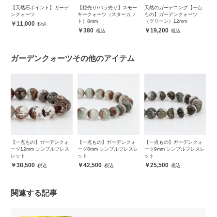
一
【天然石ポイント】ガーデ
【粒売り/バラ売り】スモー
天然のガーデニング【一点
個
ツ
ンクォーツ
キークォーツ（スターカッ
もの】ガーデンクォーツ
点
ト）8mm
（グリーン）12mm
（
11,000
380
19,200
ガーデンクォーツその他のアイテム
ォ
【一点もの】ガーデンクォ
【一点もの】ガーデンクォ
【一点もの】ガーデンクォ
【
ス
ーツ12mm シンプルブレス
ーツ8mm シンプルブレスレ
ーツ9mm シンプルブレスレ
ー
レット
ット
ット
レ
38,500
42,500
25,500
関連する記事