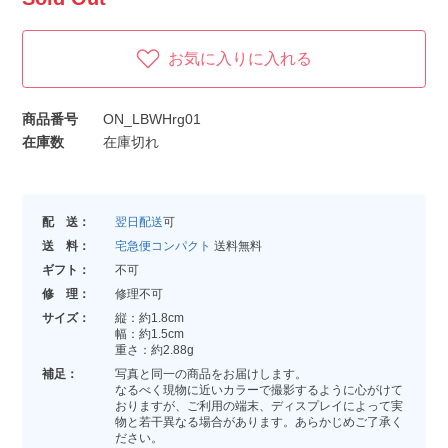
お気に入りに入れる
商品番号
ON_LBWHrg01
在庫数
在庫切れ
配 送：
翌日配送
可
送 料：
宅急便コンパクト
送料無料
ギフト：
不可
修 理：
修理不可
サイズ：
縦：約1.8cm
幅：約1.5cm
重さ：約2.88g
補足：
写真と同一の商品をお届けします。
なるべく現物に近いカラーで撮影するように心がけて
おりますが、ご利用の端末、ディスプレイによって実
物と若干異なる場合があります。あらかじめご了承く
ださい。