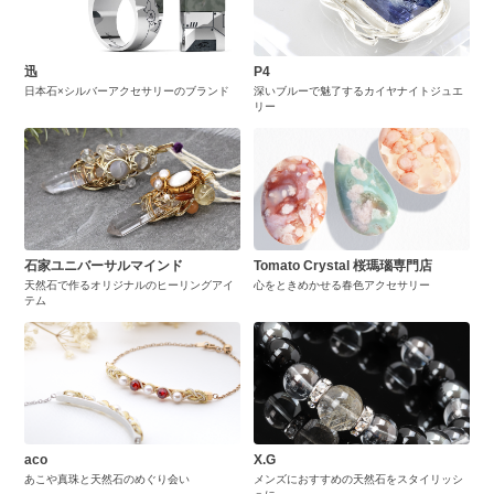
迅
P4
日本石×シルバーアクセサリーのブランド
深いブルーで魅了するカイヤナイトジュエ
リー
石家ユニバーサルマインド
Tomato Crystal 桜瑪瑙専門店
天然石で作るオリジナルのヒーリングアイ
心をときめかせる春色アクセサリー
テム
aco
X.G
あこや真珠と天然石のめぐり会い
メンズにおすすめの天然石をスタイリッシ