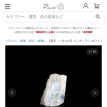
search
パワーストーンや誕生石ブレスレット、天然石アクセサリー等のブランド通販サイト
12時までのご注文で
最短翌日にお届け
10,000円以上のご注文で
送料無料
パスクル
標本・原石
鉱物
【原石・一点もの】インディアン ホワイトラブラ
1
/
10