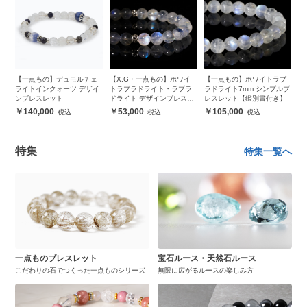
・
【一点もの】デュモルチェ
【X.G・一点もの】ホワイ
【一点もの】ホワイトラブ
ピ
ブ
ライトインクォーツ デザイ
トラブラドライト・ラブラ
ラドライト7mm シンプルブ
ンブレスレット
ドライト デザインブレスレ
レスレット【鑑別書付き】
ット
140,000
53,000
105,000
特集
特集一覧へ
一点ものブレスレット
宝石ルース・天然石ルース
こだわりの石でつくった一点ものシリーズ
無限に広がるルースの楽しみ方