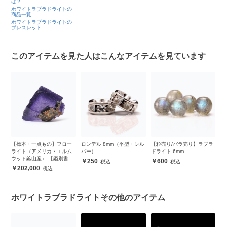
は？
ホワイトラブラドライトの
商品一覧
ホワイトラブラドライトの
ブレスレット
このアイテムを見た人はこんなアイテムを見ています
ル
【標本・一点もの】フロー
ロンデル 8mm（平型・シル
【粒売り/バラ売り】ラブラ
【
m
ライト（アメリカ・エルム
バー）
ドライト 6mm
ト
ウッド鉱山産） 【鑑別書付
250
600
き】
202,000
ホワイトラブラドライトその他のアイテム