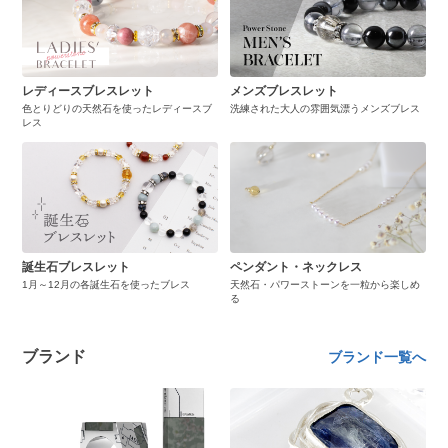
レディースブレスレット
メンズブレスレット
色とりどりの天然石を使ったレディースブ
洗練された大人の雰囲気漂うメンズブレス
レス
誕生石ブレスレット
ペンダント・ネックレス
1月～12月の各誕生石を使ったブレス
天然石・パワーストーンを一粒から楽しめ
る
ブランド
ブランド一覧へ