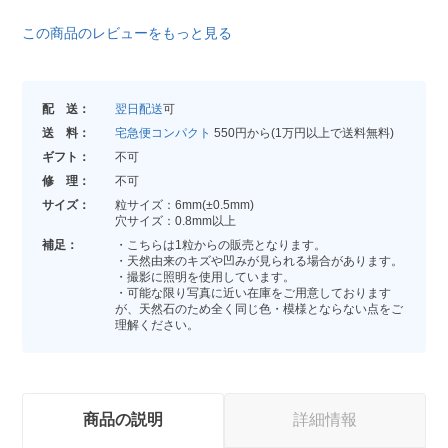
この商品のレビューをもっと見る
配 送：
翌日配送
可
送 料：
宅急便コンパクト
550円から(1万円以上で送料無料)
ギフト：
不可
修 理：
不可
サイズ：
粒サイズ：6mm(±0.5mm)
穴サイズ：0.8mm以上
補足：
・こちらは1粒からの販売となります。
・天然由来のキズや凹みが見られる場合があります。
・撮影に照明を使用しています。
・可能な限り写真に近い在庫をご用意しております
が、天然石のため全く同じ色・模様とならない点をご
理解ください。
商品の説明
詳細情報