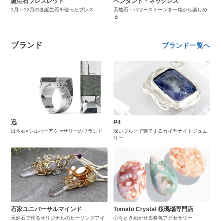
誕生石ブレスレット
ペンダント・ネックレス
1月～12月の各誕生石を使ったブレス
天然石・パワーストーンを一粒から楽しめ
る
ブランド
ブランド一覧へ
迅
P4
日本石×シルバーアクセサリーのブランド
深いブルーで魅了するカイヤナイトジュエ
リー
石家ユニバーサルマインド
Tomato Crystal 桜瑪瑙専門店
天然石で作るオリジナルのヒーリングアイ
心をときめかせる春色アクセサリー