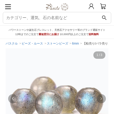
search
パワーストーンや誕生石ブレスレット、天然石アクセサリー等のブランド通販サイト
12時までのご注文で
最短翌日にお届け
10,000円以上のご注文で
送料無料
パスクル
ビーズ・ルース
ストーンビーズ
6mm
【粒売り/バラ売り】ラ
1
/
3