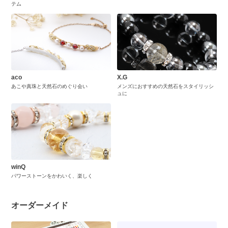
テム
aco
X.G
あこや真珠と天然石のめぐり会い
メンズにおすすめの天然石をスタイリッシ
ュに
winQ
パワーストーンをかわいく、楽しく
オーダーメイド