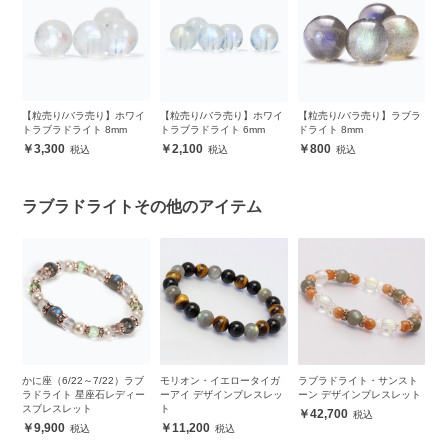
ッ
【粒売り/バラ売り】ホワイ
【粒売り/バラ売り】ホワイ
【粒売り/バラ売り】ラブラ
【
トラブラドライト 8mm
トラブラドライト 6mm
ドライト 8mm
ド
3,300
2,100
800
ラブラドライトその他のアイテム
ブ
かに座（6/22～7/22）ラブ
モリオン・イエロータイガ
ラブラドライト・サンスト
ラ
ブ
ラドライト 星座石レディー
ーアイ デザインブレスレッ
ーン デザインブレスレット
ナ
スブレスレット
ト
ト
42,700
9,900
11,200