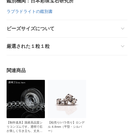
鑑別機関：日本彩珠宝石研究所
ラブラドライトの鑑別書
ビーズサイズについて
厳選された１粒１粒
関連商品
【制作道具】国産高品質シ
【粒売り/バラ売り】ロンデ
リコンゴムです。透明で石
ル 4.8mm（平型・シルバ
が美しく引き立ち、丈夫で
ー）