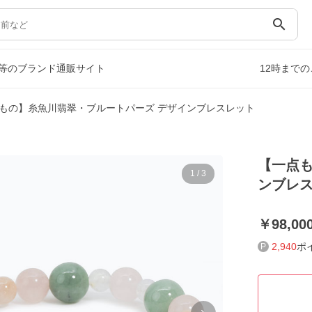
search
等のブランド通販サイト
12時まで
もの】糸魚川翡翠・ブルートパーズ デザインブレスレット
【一点も
1
/
3
ンブレ
98,00
2,940
ポ