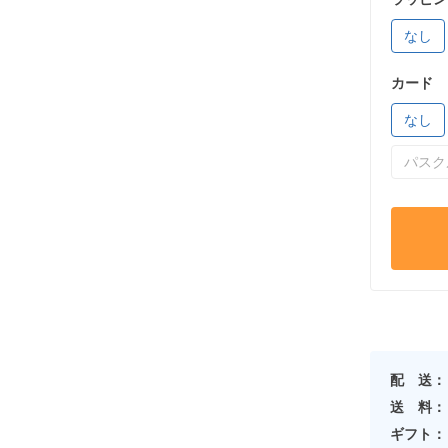
なし
カード
なし
パスク
配 送：
送 料：
ギフト：