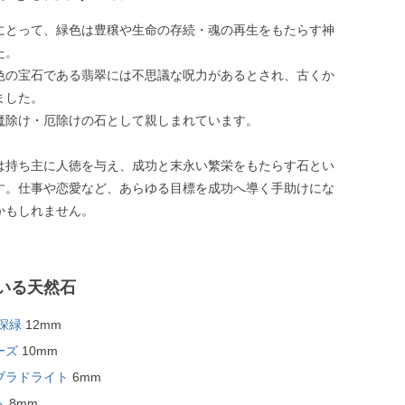
にとって、緑色は豊穣や生命の存続・魂の再生をもたらす神
た。
色の宝石である翡翠には不思議な呪力があるとされ、古くか
ました。
魔除け・厄除けの石として親しまれています。
は持ち主に人徳を与え、成功と末永い繁栄をもたらす石とい
す。仕事や恋愛など、あらゆる目標を成功へ導く手助けにな
かもしれません。
いる天然石
深緑
12mm
ーズ
10mm
ブラドライト
6mm
ト
8mm