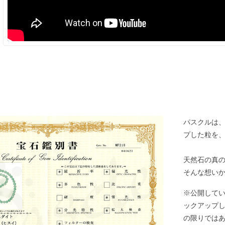
パスクルは
プした粒を
天然石の真
そんな想い
※公開して
ックアップ
の限りでは