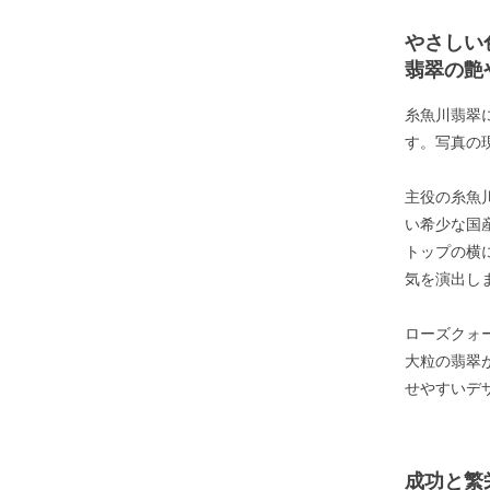
やさしい
翡翠の艶
糸魚川翡翠
す。写真の
主役の糸魚
い希少な国
トップの横
気を演出し
ローズクォ
大粒の翡翠
せやすいデ
成功と繁