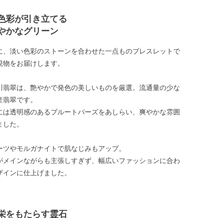
色彩が引き立てる
やかなグリーン
に、淡い色彩のストーンを合わせた一点ものブレスレットで
現物をお届けします。
川翡翠は、艶やかで発色の美しいものを厳選。流通量の少な
産翡翠です。
には透明感のあるブルートパーズをあしらい、爽やかな雰囲
ました。
ーツやモルガナイトで肌なじみもアップ。
がメインながらも主張しすぎず、幅広いファッションに合わ
ザインに仕上げました。
栄をもたらす霊石