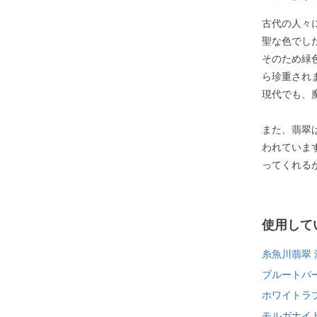
古代の人々
聖な色でし
そのため緑
ら珍重され
現代でも、
また、翡翠
われていま
ってくれる
使用して
糸魚川翡翠 
ブルートパ
ホワイトラ
モルガナイ