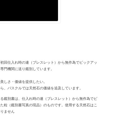
、初回仕入れ時の連（ブレスレット）から無作為でピックアッ
、専門機関に送り鑑別しています。
の美しさ・価値を提供したい。
から、パスクルでは天然石の価値を追及しています。
いる鑑別書は、仕入れ時の連（ブレスレット）から無作為でピ
した粒（鑑別書写真の現品）のものです。使用する天然石はこ
ありません