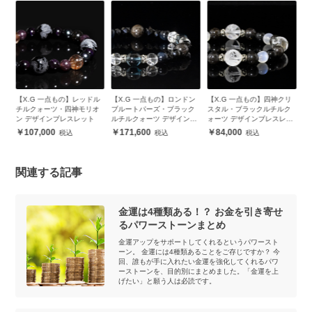
翡
【X.G 一点もの】レッドル
【X.G 一点もの】ロンドン
【X.G 一点もの】四神クリ
【
ー
チルクォーツ・四神モリオ
ブルートパーズ・ブラック
スタル・ブラックルチルク
ト
ン デザインブレスレット
ルチルクォーツ デザインブ
ォーツ デザインブレスレッ
レスレット
ト
107,000
171,600
84,000
関連する記事
金運は4種類ある！？ お金を引き寄せ
るパワーストーンまとめ
金運アップをサポートしてくれるというパワースト
ーン。 金運には4種類あることをご存じですか？ 今
回、誰もが手に入れたい金運を強化してくれるパワ
ーストーンを、目的別にまとめました。「金運を上
げたい」と願う人は必読です。