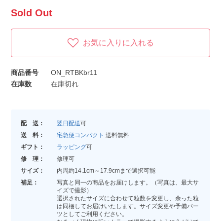
Sold Out
お気に入りに入れる
商品番号
ON_RTBKbr11
在庫数
在庫切れ
配 送：
翌日配送
可
送 料：
宅急便コンパクト
送料無料
ギフト：
ラッピング
可
修 理：
修理可
サイズ：
内周約14.1cm～17.9cmまで選択可能
補足：
写真と同一の商品をお届けします。（写真は、最大サ
イズで撮影）
選択されたサイズに合わせて粒数を変更し、余った粒
は同梱してお届けいたします。サイズ変更や予備パー
ツとしてご利用ください。