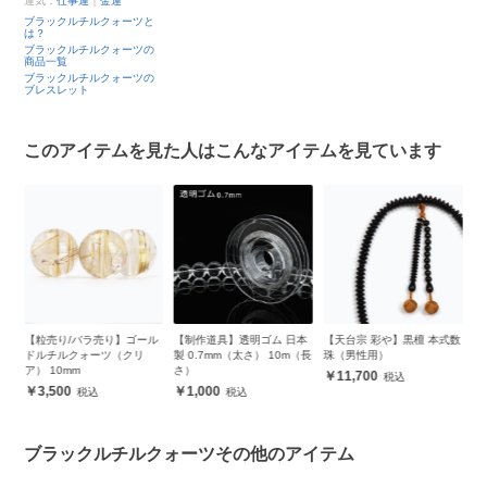
運気：
仕事運
｜
金運
ブラックルチルクォーツと
は？
ブラックルチルクォーツの
商品一覧
ブラックルチルクォーツの
ブレスレット
このアイテムを見た人はこんなアイテムを見ています
ッ
【粒売り/バラ売り】ゴール
【制作道具】透明ゴム 日本
【天台宗 彩や】黒檀 本式数
【
ー
ドルチルクォーツ（クリ
製 0.7mm（太さ） 10m（長
珠（男性用）
ー
ア） 10mm
さ）
8
11,700
3,500
1,000
ブラックルチルクォーツその他のアイテム