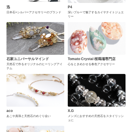
迅
P4
日本石×シルバーアクセサリーのブランド
深いブルーで魅了するカイヤナイトジュエ
リー
石家ユニバーサルマインド
Tomato Crystal 桜瑪瑙専門店
天然石で作るオリジナルのヒーリングアイ
心をときめかせる春色アクセサリー
テム
aco
X.G
あこや真珠と天然石のめぐり会い
メンズにおすすめの天然石をスタイリッシ
ュに