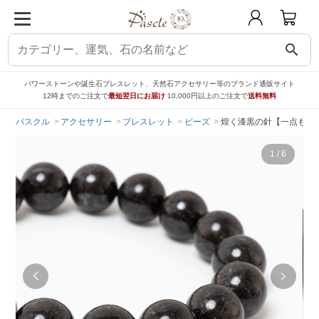
search
パワーストーンや誕生石ブレスレット、天然石アクセサリー等のブランド通販サイト
12時までのご注文で
最短翌日にお届け
10,000円以上のご注文で
送料無料
パスクル
アクセサリー
ブレスレット
ビーズ
煌く漆黒の針【一点もの
1
/
6