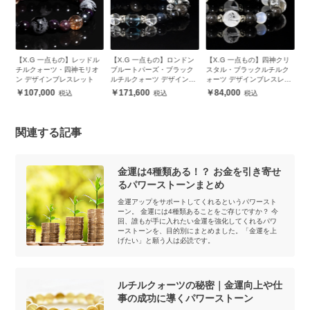
】レッドル
【X.G 一点もの】ロンドン
【X.G 一点もの】四神クリ
【winQ】カラーブレスレ
神モリオ
ブルートパーズ・ブラック
スタル・ブラックルチルク
ト ブラックルチルクォー
スレット
ルチルクォーツ デザインブ
ォーツ デザインブレスレッ
16,800
レスレット
ト
171,600
84,000
関連する記事
金運は4種類ある！？ お金を引き寄せ
るパワーストーンまとめ
金運アップをサポートしてくれるというパワースト
ーン。 金運には4種類あることをご存じですか？ 今
回、誰もが手に入れたい金運を強化してくれるパワ
ーストーンを、目的別にまとめました。「金運を上
げたい」と願う人は必読です。
ルチルクォーツの秘密｜金運向上や仕
事の成功に導くパワーストーン