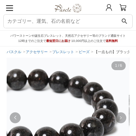
search
パワーストーンや誕生石ブレスレット、天然石アクセサリー等のブランド通販サイト
12時までのご注文で
最短翌日にお届け
10,000円以上のご注文で
送料無料
パスクル
アクセサリー
ブレスレット
ビーズ
【一点もの】ブラックルチ
1
/
6