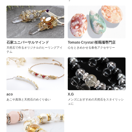
石家ユニバーサルマインド
Tomato Crystal 桜瑪瑙専門店
天然石で作るオリジナルのヒーリングアイ
心をときめかせる春色アクセサリー
テム
aco
X.G
あこや真珠と天然石のめぐり会い
メンズにおすすめの天然石をスタイリッシ
ュに