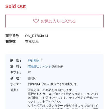
Sold Out
お気に入りに入れる
商品番号
ON_RTBKbr14
在庫数
在庫切れ
配 送：
翌日配送
可
送 料：
宅急便コンパクト
送料無料
ギフト：
可
修 理：
修理可
サイズ：
内周約14.0cm～18.3cmまで選択可能
補足：
写真と同一の商品をお届けします。
選択されたサイズに合わせて粒数を変更し、余った粒
は同梱してお届けいたします。サイズ変更や予備パー
ツとしてご利用ください。
なるべく現物に近いカラーで撮影するように心がけて