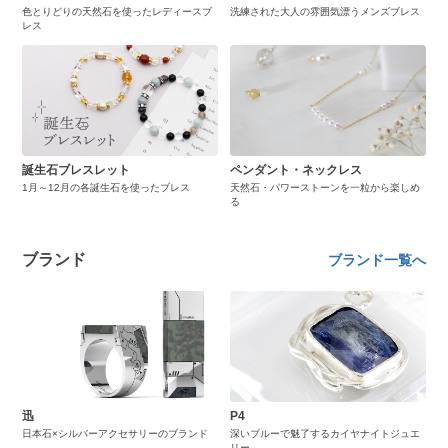
色とりどりの天然石を使ったレディースブ
洗練された大人の雰囲気漂うメンズブレス
レス
誕生石ブレスレット
ペンダント・ネックレス
1月～12月の各誕生石を使ったブレス
天然石・パワーストーンを一粒から楽しめ
る
ブランド
ブランド一覧へ
迅
P4
日本石×シルバーアクセサリーのブランド
深いブルーで魅了するカイヤナイトジュエ
リー