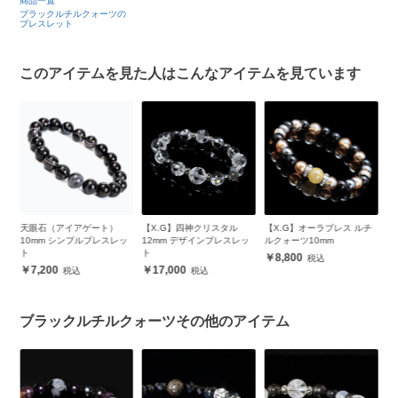
商品一覧
ブラックルチルクォーツの
ブレスレット
このアイテムを見た人はこんなアイテムを見ています
ート）
【X.G】四神クリスタル
【X.G】オーラブレス ルチ
【粒売り/バラ売り】ブラッ
レスレッ
12mm デザインブレスレッ
ルクォーツ10mm
クスピネル（スターカッ
ト
ト） 6mm
8,800
17,000
420
ブラックルチルクォーツその他のアイテム