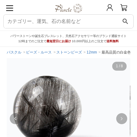
search
パワーストーンや誕生石ブレスレット、天然石アクセサリー等のブランド通販サイト
12時までのご注文で
最短翌日にお届け
10,000円以上のご注文で
送料無料
パスクル
ビーズ・ルース
ストーンビーズ
12mm
最高品質の白金色ルチ
1
/
8