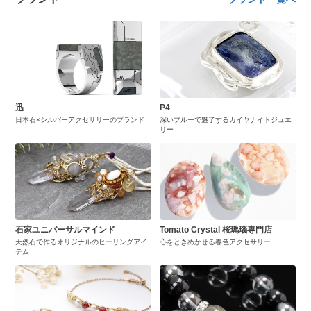
迅
P4
日本石×シルバーアクセサリーのブランド
深いブルーで魅了するカイヤナイトジュエ
リー
石家ユニバーサルマインド
Tomato Crystal 桜瑪瑙専門店
天然石で作るオリジナルのヒーリングアイ
心をときめかせる春色アクセサリー
テム