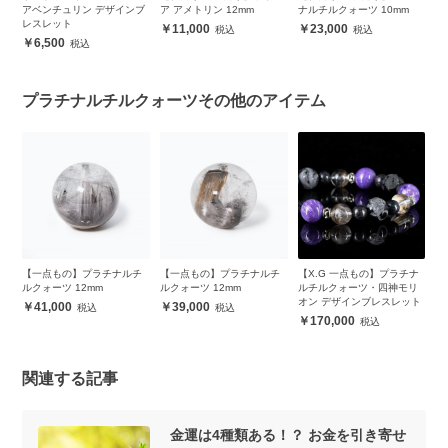
ー
アベンチュリン デザインブ
ア アメトリン 12mm
ナルチルクォーツ 10mm
セ
レスレット
11,000
23,000
6,500
プラチナルチルクォーツその他のアイテム
チ
【一点もの】プラチナルチ
【一点もの】プラチナルチ
【X.G 一点もの】プラチナ
【
ルクォーツ 12mm
ルクォーツ 12mm
ルチルクォーツ・四神モリ
ル
オン デザインブレスレット
イ
41,000
39,000
170,000
関連する記事
金運は4種類ある！？ お金を引き寄せ