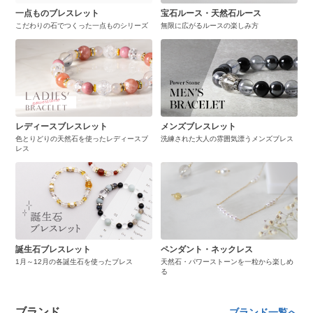
一点ものブレスレット
宝石ルース・天然石ルース
こだわりの石でつくった一点ものシリーズ
無限に広がるルースの楽しみ方
レディースブレスレット
メンズブレスレット
色とりどりの天然石を使ったレディースブ
洗練された大人の雰囲気漂うメンズブレス
レス
誕生石ブレスレット
ペンダント・ネックレス
1月～12月の各誕生石を使ったブレス
天然石・パワーストーンを一粒から楽しめ
る
ブランド
ブランド一覧へ