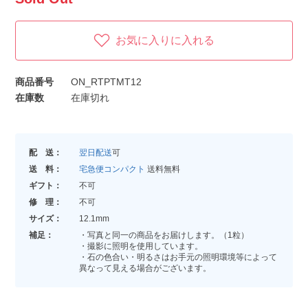
お気に入りに入れる
商品番号
ON_RTPTMT12
在庫数
在庫切れ
配 送：
翌日配送
可
送 料：
宅急便コンパクト
送料無料
ギフト：
不可
修 理：
不可
サイズ：
12.1mm
補足：
・写真と同一の商品をお届けします。（1粒）
・撮影に照明を使用しています。
・石の色合い・明るさはお手元の照明環境等によって
異なって見える場合がございます。