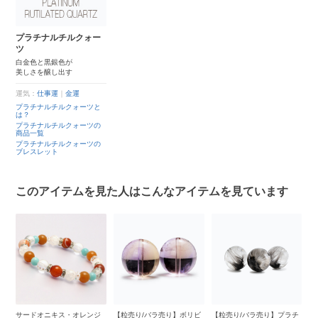
プラチナルチルクォー
ツ
白金色と黒銀色が
美しさを醸し出す
運気：
仕事運
｜
金運
プラチナルチルクォーツと
は？
プラチナルチルクォーツの
商品一覧
プラチナルチルクォーツの
ブレスレット
このアイテムを見た人はこんなアイテムを見ています
ッ
サードオニキス・オレンジ
【粒売り/バラ売り】ボリビ
【粒売り/バラ売り】プラチ
【