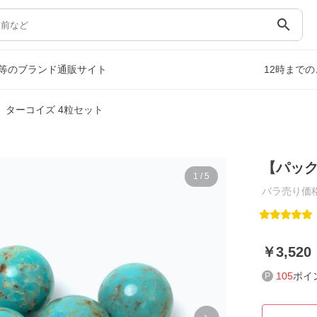
search
等のブランド通販サイト
12時まで
】ターコイズ 4粒セット
【パック
1
/
5
バラ売り価格
3,520
105
ポイ