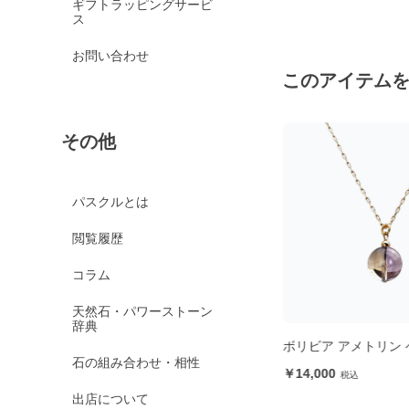
ギフトラッピングサービ
ス
お問い合わせ
このアイテム
その他
パスクルとは
閲覧履歴
コラム
天然石・パワーストーン
辞典
ズ
【粒売り/バラ売り】ターコイズ
ボリビア アメトリン
石の組み合わせ・相性
12mm
14,000
3,500
出店について