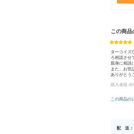
この商品
ターコイズ
ろ相談させ
親身に相談
また、お世
ありがとう
購入者様 4
この商品の
配 送：