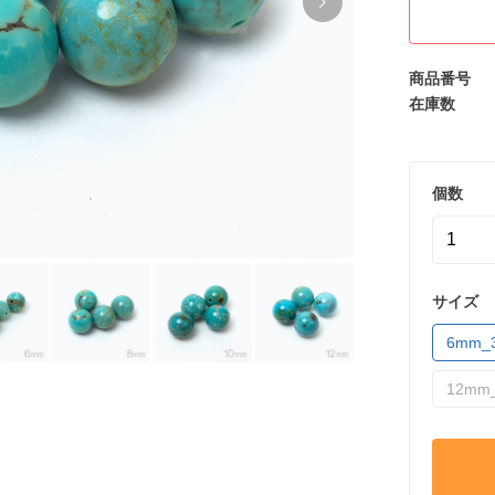
商品番号
在庫数
個数
サイズ
6mm_
12mm_