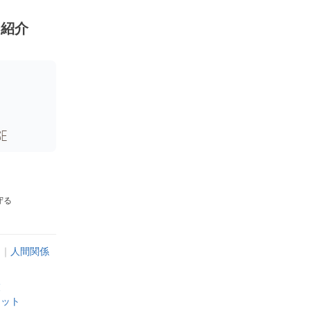
ン紹介
守る
け
｜
人間関係
覧
レット