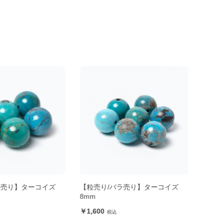
ラ売り】ターコイズ
【粒売り/バラ売り】ターコイズ
【粒
8mm
12m
1,600
3,5