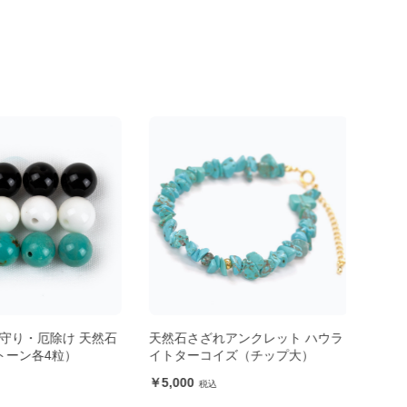
守り・厄除け 天然石
天然石さざれアンクレット ハウラ
天然
トーン各4粒）
イトターコイズ（チップ大）
イト
5,000
5,9