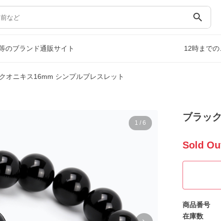
search
等のブランド通販サイト
12時まで
クオニキス16mm シンプルブレスレット
ブラック
1
/
6
Sold Ou
商品番号
在庫数