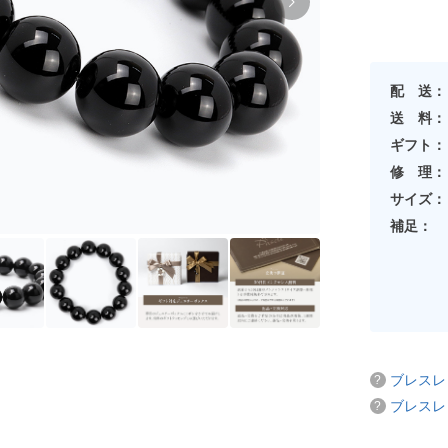
配 送：
送 料：
ギフト：
修 理：
サイズ：
補足：
ブレスレ
ブレスレ