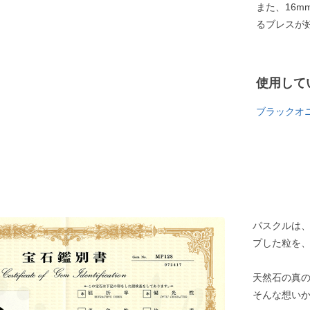
また、16
るブレスが
使用して
ブラックオ
パスクルは
プした粒を
天然石の真
そんな想い