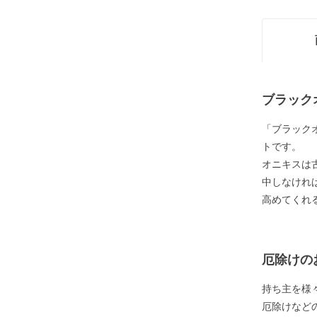
ブラック
「ブラック
トです。
オニキスは
中しなけれ
高めてくれ
厄除けの
持ち主を様
厄除けなど