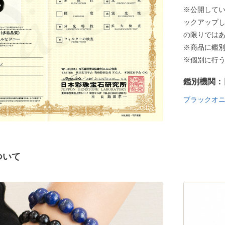
※公開して
ックアップ
の限りでは
※商品に鑑
※個別に行
鑑別機関：
ブラックオ
ついて