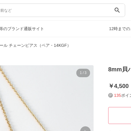
search
等のブランド通販サイト
12時まで
ール チェーンピアス（ペア・14KGF）
8mm貝
1
/
3
4,500
135
ポイ