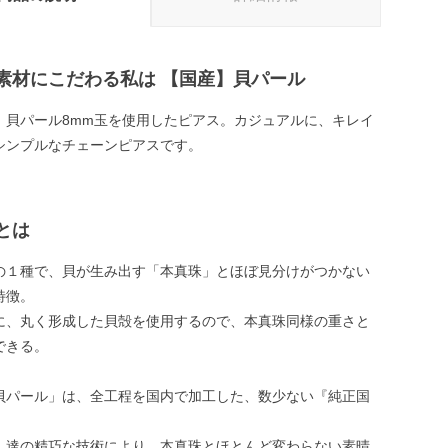
素材にこだわる私は 【国産】貝パール
』貝パール8mm玉を使用したピアス。カジュアルに、キレイ
シンプルなチェーンピアスです。
とは
の１種で、貝が生み出す「本真珠」とほぼ見分けがつかない
特徴。
に、丸く形成した貝殻を使用するので、本真珠同様の重さと
できる。
貝パール」は、全工程を国内で加工した、数少ない『純正国
ん達の精巧な技術により、本真珠とほとんど変わらない素晴