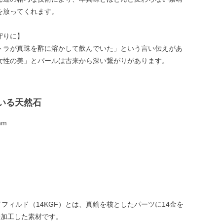
を放ってくれます。
守りに】
トラが真珠を酢に溶かして飲んでいた」という言い伝えがあ
女性の美」とパールは古来から深い繋がりがあります。
いる天然石
mm
ドフィルド（14KGF）とは、真鍮を核としたパーツに14金を
着加工した素材です。