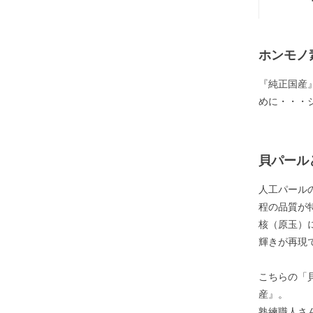
ホンモノ
『純正国産
めに・・・
貝パール
人工パール
程の品質が
核（原玉）
輝きが再現
こちらの「
産』。
熟練職人さ