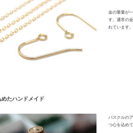
金の重量が
す。通常の
れています
込めたハンドメイド
パスクルの
つ心を込め