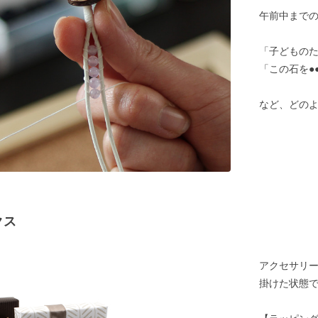
午前中まで
「子どものた
「この石を●
など、どの
クス
アクセサリ
掛けた状態