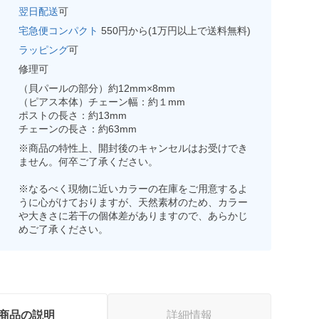
翌日配送
可
宅急便コンパクト
550円から(1万円以上で送料無料)
ラッピング
可
修理可
（貝パールの部分）約12mm×8mm
（ピアス本体）チェーン幅：約１mm
ポストの長さ：約13mm
チェーンの長さ：約63mm
※商品の特性上、開封後のキャンセルはお受けでき
ません。何卒ご了承ください。
※なるべく現物に近いカラーの在庫をご用意するよ
うに心がけておりますが、天然素材のため、カラー
や大きさに若干の個体差がありますので、あらかじ
めご了承ください。
商品の説明
詳細情報