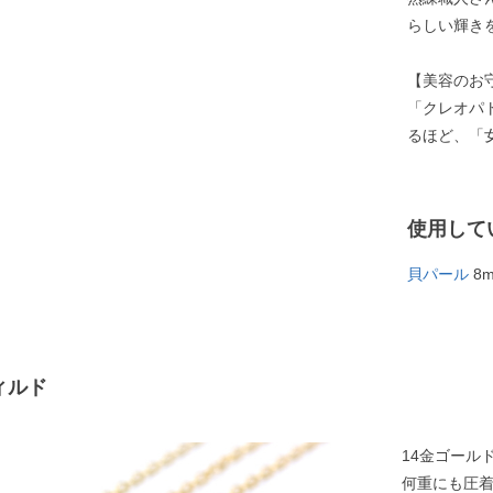
らしい輝き
【美容のお
「クレオパ
るほど、「
使用して
貝パール
8
ィルド
14金ゴール
何重にも圧