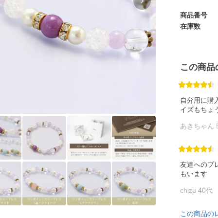
商品番号
在庫数
この商品
自分用に購
イズもちょ
あきちゃん 
友達へのプ
もいます
chizu 40
この商品の