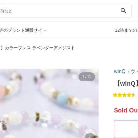
search
等のブランド通販サイト
12時まで
nQ】カラーブレス ラベンダーアメジスト
winQ（
1
/
11
【win
Sold Ou