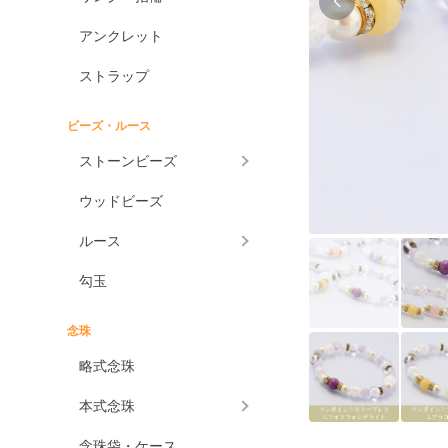
アンクレット
ストラップ
ビーズ・ルース
ストーンビーズ
ウッドビーズ
ルース
勾玉
念珠
略式念珠
本式念珠
念珠袋・ケース