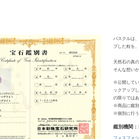
パスクルは
プした粒を
天然石の真
そんな想い
※公開して
ックアップ
の限りでは
※商品に鑑
※個別に行
鑑別機関：
フォスフォ