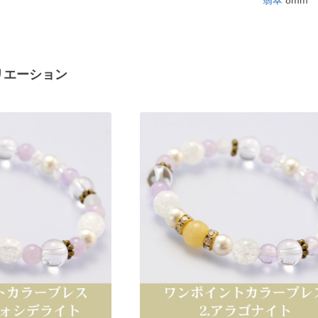
翡翠
8mm
リエーション