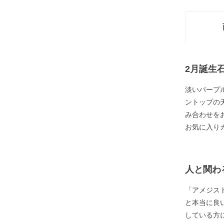
2月誕生
淡いパープ
ントップの
み合わせを
お気に入り
人と関わ
「アメジス
と本当に良
している方