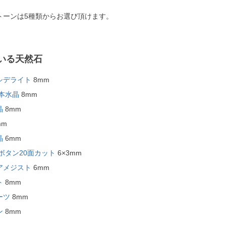
トーンは5種類からお選び頂けます。
いる天然石
シデライト
8mm
本水晶
8mm
晶
8mm
mm
晶
6mm
ボタン20面カット
6×3mm
アメジスト
6mm
ト
8mm
ーツ
8mm
ン
8mm