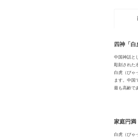
四神「白
中国神話と
彫刻された水
白虎（びゃ
ます。中国
最も高齢で
家庭円満
白虎（びゃ