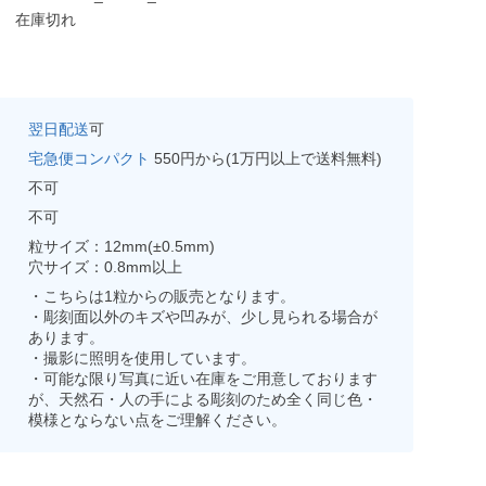
在庫切れ
翌日配送
可
宅急便コンパクト
550円から(1万円以上で送料無料)
不可
不可
粒サイズ：12mm(±0.5mm)
穴サイズ：0.8mm以上
・こちらは1粒からの販売となります。
・彫刻面以外のキズや凹みが、少し見られる場合が
あります。
・撮影に照明を使用しています。
・可能な限り写真に近い在庫をご用意しております
が、天然石・人の手による彫刻のため全く同じ色・
模様とならない点をご理解ください。