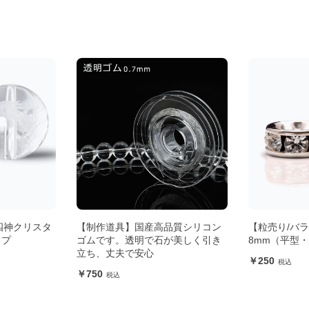
品質シリコン
【粒売り/バラ売り】ロンデル
【粒売り/バ
が美しく引き
8mm（平型・シルバー）
ル・玄武 12
250
300