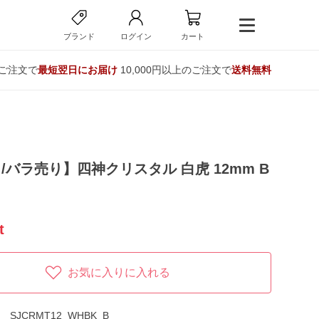
ブランド
ログイン
カート
のご注文で
最短翌日にお届け
10,000円以上のご注文で
送料無料
/バラ売り】四神クリスタル 白虎 12mm B
t
お気に入りに入れる
SJCRMT12_WHBK_B