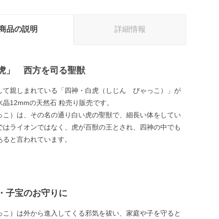
商品の説明
詳細情報
虎」 西方を司る聖獣
して親しまれている「四神・白虎（しじん びゃっこ）」が
晶12mmの天然石 粒売り販売です。
っこ）は、その名の通り白い虎の聖獣で、細長い体をしてい
ではライオンではなく、虎が百獣の王とされ、四神の中でも
あると言われています。
・子宝のお守りに
っこ）は外から進入してくる邪気を祓い、家庭や子を守ると