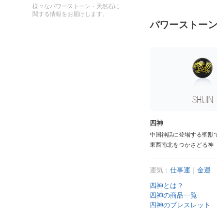
様々なパワーストーン・天然石に
関する情報をお届けします。
パワーストー
四神
中国神話に登場する聖獣
東西南北をつかさどる神
運気：
仕事運
｜
金運
四神とは？
四神の商品一覧
四神のブレスレット