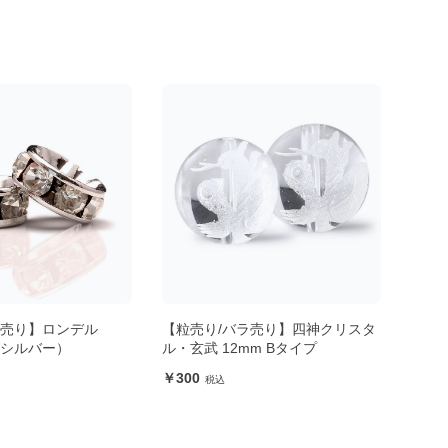
ラ売り】四神クリスタ
【粒売り/バラ売り】四神クリスタ
【粒
mm Bタイプ
ル・青龍 12mm Bタイプ
ル・朱
300
30