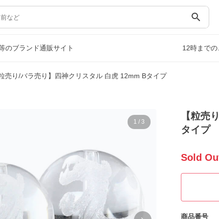
search
等のブランド通販サイト
12時まで
粒売り/バラ売り】四神クリスタル 白虎 12mm Bタイプ
【粒売り
1
/
3
タイプ
Sold Ou
商品番号