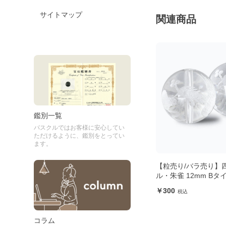
サイトマップ
関連商品
鑑別一覧
パスクルではお客様に安心してい
ただけるように、鑑別をとってい
ます。
スタ
【粒売り/バラ売り】四神クリスタ
【制作道具】国産高
ル・朱雀 12mm Bタイプ
ゴムです。透明で石
立ち、丈夫で安心
300
750
コラム