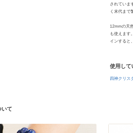
されていま
く末代まで
12mmの
も使えます
インすると
使用して
四神クリスタ
ついて