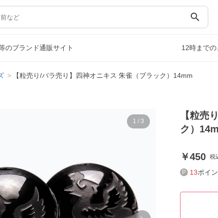
search
等のブランド通販サイト
12時まで
ズ
【粒売り/バラ売り】四神オニキス 朱雀（ブラック）14mm
【粒売り
1
/
3
ク）14
450
税
13
ポイン