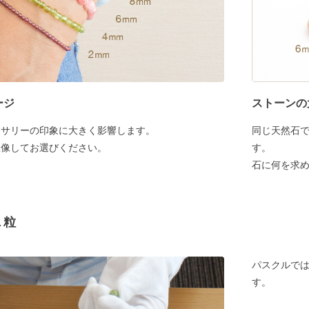
ージ
ストーンの
セサリーの印象に大きく影響します。
同じ天然石
想像してお選びください。
す。
石に何を求
１粒
パスクルでは
す。