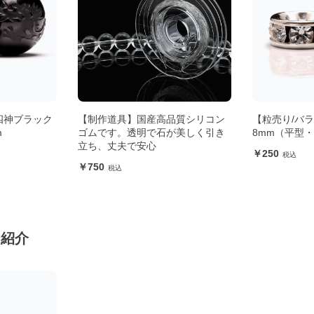
品質シリコン
【粒売り/バラ売り】ロンデル
【粒売り/バ
が美しく引き
8mm（平型・シルバー）
オニキス・白虎
250
450
ン紹介