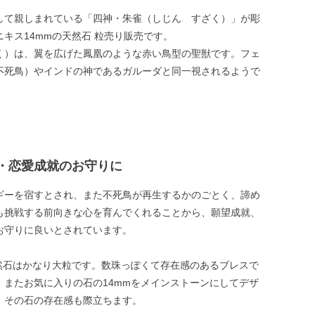
して親しまれている「四神・朱雀（しじん すざく）」が彫
キス14mmの天然石 粒売り販売です。
く）は、翼を広げた鳳凰のような赤い鳥型の聖獣です。フェ
不死鳥）やインドの神であるガルーダと同一視されるようで
・恋愛成就のお守りに
ギーを宿すとされ、また不死鳥が再生するかのごとく、諦め
も挑戦する前向きな心を育んでくれることから、願望成就、
お守りに良いとされています。
天然石はかなり大粒です。数珠っぽくて存在感のあるブレスで
。またお気に入りの石の14mmをメインストーンにしてデザ
、その石の存在感も際立ちます。