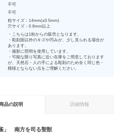
不可
不可
粒サイズ：14mm(±0.5mm)
穴サイズ：0.8mm以上
・こちらは1粒からの販売となります。
・彫刻面以外のキズや凹みが、少し見られる場合が
あります。
・撮影に照明を使用しています。
・可能な限り写真に近い在庫をご用意しております
が、天然石・人の手による彫刻のため全く同じ色・
模様とならない点をご理解ください。
商品の説明
詳細情報
雀」 南方を司る聖獣