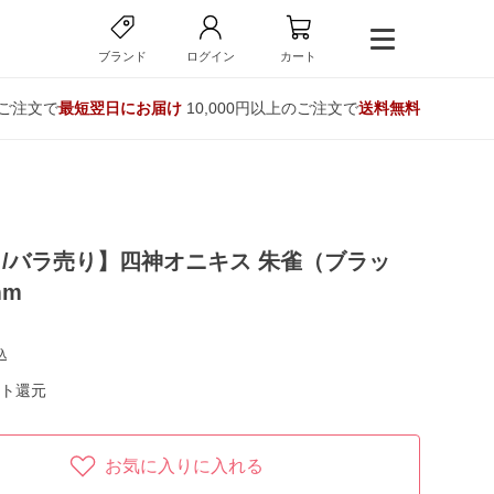
ブランド
ログイン
カート
のご注文で
最短翌日にお届け
10,000円以上のご注文で
送料無料
/バラ売り】四神オニキス 朱雀（ブラッ
mm
込
ト還元
お気に入りに入れる