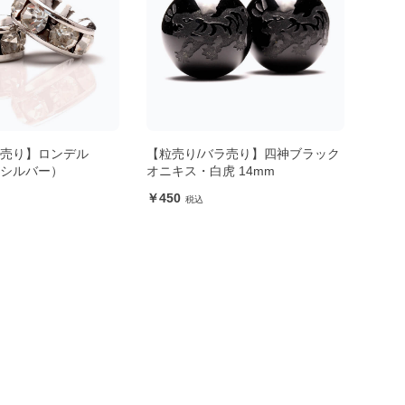
ラ売り】四神ブラック
【粒売り/バラ売り】四神ブラック
【粒
 14mm
オニキス・玄武 14mm
オニキ
450
45