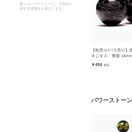
様々なパワーストーン・天然石に
関する情報をお届けします。
ック
【粒売り/バラ売り】四神ブラック
【制作道具】国産高
オニキス・青龍 14mm
ゴムです。透明で石
立ち、丈夫で安心
450
750
パワーストー