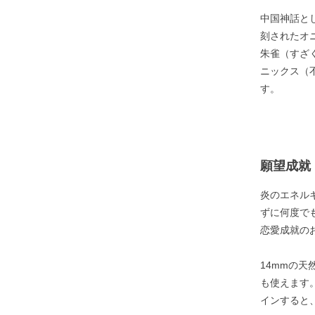
中国神話と
刻されたオニ
朱雀（すざ
ニックス（
す。
願望成就
炎のエネル
ずに何度で
恋愛成就の
14mmの
も使えます
インすると