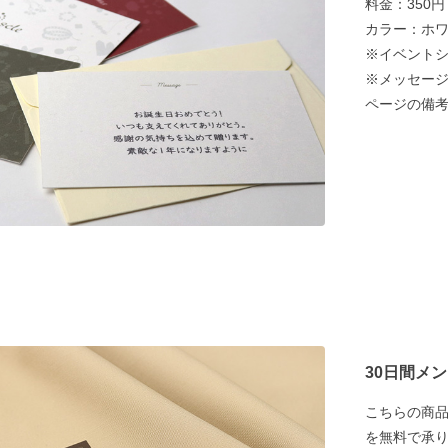
料金：350
カラー：ホ
※イベント
※メッセージ
ページの備
30日間メ
こちらの商品
を無料で承