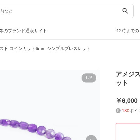
search
等のブランド通販サイト
12時まで
スト コインカット6mm シンプルブレスレット
アメジス
1
/
6
ット
6,000
180
ポイ