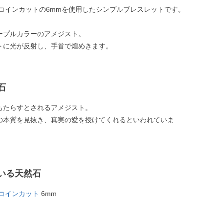
 コインカットの6mmを使用したシンプルブレスレットです。
ープルカラーのアメジスト。
トに光が反射し、手首で煌めきます。
石
もたらすとされるアメジスト。
の本質を見抜き、真実の愛を授けてくれるといわれていま
いる天然石
 コインカット
6mm