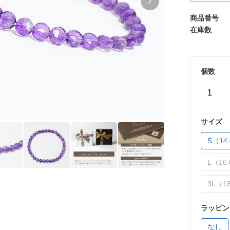
商品番号
在庫数
個数
サイズ
S（14.
L（16.
3L（18
ラッピン
なし