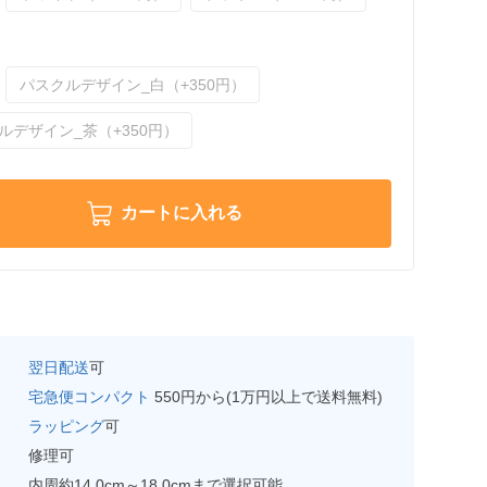
パスクルデザイン_白（+350円）
ルデザイン_茶（+350円）
カートに入れる
翌日配送
可
宅急便コンパクト
550円から(1万円以上で送料無料)
ラッピング
可
修理可
内周約14.0cm～18.0cmまで選択可能