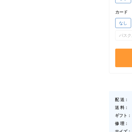
カード
なし
パスク
配 送：
送 料：
ギフト：
修 理：
サイズ：