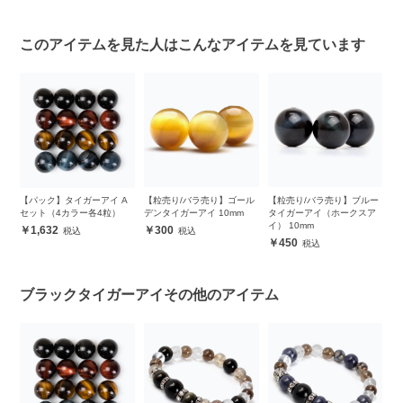
このアイテムを見た人はこんなアイテムを見ています
ド
【パック】タイガーアイ A
【粒売り/バラ売り】ゴール
【粒売り/バラ売り】ブルー
【
セット（4カラー各4粒）
デンタイガーアイ 10mm
タイガーアイ（ホークスア
ク
イ） 10mm
1,632
300
450
ブラックタイガーアイその他のアイテム