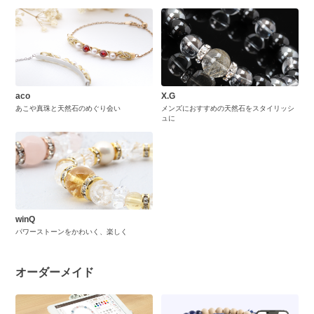
aco
X.G
あこや真珠と天然石のめぐり会い
メンズにおすすめの天然石をスタイリッシ
ュに
winQ
パワーストーンをかわいく、楽しく
オーダーメイド