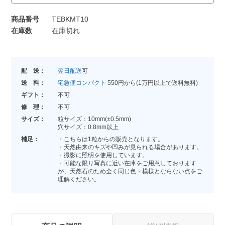
商品番号
TEBKMT10
在庫数
在庫切れ
配 送：
翌日配送
可
送 料：
宅急便コンパクト
550円から(1万円以上で送料無料)
ギフト：
不可
修 理：
不可
サイズ：
粒サイズ：10mm(±0.5mm)
穴サイズ：0.8mm以上
補足：
・こちらは1粒からの販売となります。
・天然由来のキズや凹みが見られる場合があります。
・撮影に照明を使用しています。
・可能な限り写真に近い在庫をご用意しております
が、天然石のため全く同じ色・模様とならない点をご
理解ください。