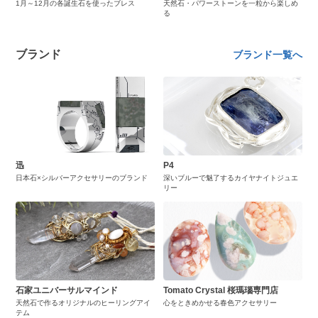
1月～12月の各誕生石を使ったブレス
天然石・パワーストーンを一粒から楽しめ
る
ブランド
ブランド一覧へ
迅
P4
日本石×シルバーアクセサリーのブランド
深いブルーで魅了するカイヤナイトジュエ
リー
石家ユニバーサルマインド
Tomato Crystal 桜瑪瑙専門店
天然石で作るオリジナルのヒーリングアイ
心をときめかせる春色アクセサリー
テム