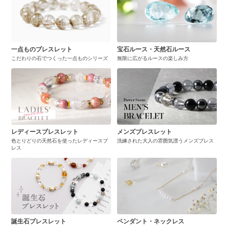
一点ものブレスレット
宝石ルース・天然石ルース
こだわりの石でつくった一点ものシリーズ
無限に広がるルースの楽しみ方
レディースブレスレット
メンズブレスレット
色とりどりの天然石を使ったレディースブ
洗練された大人の雰囲気漂うメンズブレス
レス
誕生石ブレスレット
ペンダント・ネックレス