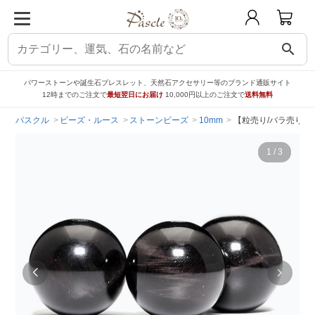
search
パワーストーンや誕生石ブレスレット、天然石アクセサリー等のブランド通販サイト
12時までのご注文で
最短翌日にお届け
10,000円以上のご注文で
送料無料
パスクル
ビーズ・ルース
ストーンビーズ
10mm
【粒売り/バラ売り】
1
/
3