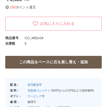
192
ポイント還元
お気に入りに入れる
商品番号
CO_MEbr04
在庫数
5
配 送：
翌日配送
可
送 料：
宅急便コンパクト
550円から(1万円以上で送料無料)
ギフト：
ラッピング
可
修 理：
修理可