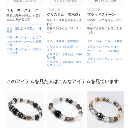
4月誕生石
3月誕生石
キークォーツ
ブラックタイ
クリスタル（本水晶）
ブラッドストーン
考や行動力を育む
さりげない黒色の
が宿る石
アイが
あらゆる運気を高めるとさ
やる気、活力を与えるとい
クールな印象のタ
れる
われ
イ
世界中が認めるパワースト
出産のお守りにも良いとさ
除け・厄除け
｜
仕
ーン
れる
運気：
仕事運
｜
金
ークォーツとは？
運気：
仕事運
｜
恋愛成就
運気：
安産・子宝
｜
仕事運
ークォーツの商品
ブラックタイガー
は？
クリスタル（本水晶）と
ブラッドストーンとは？
ークォーツのブレ
は？
ブラックタイガー
ブラッドストーンの商品一
品一覧
クリスタル（本水晶）の商
覧
品一覧
ブラックタイガー
ブラッドストーンのブレス
レスレット
クリスタル（本水晶）のブ
レット
レスレット
このアイテムを見た人はこんなアイテムを見ています