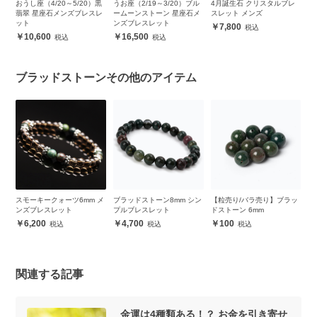
うし座（4/20～5/20）黒
うお座（2/19～3/20）ブル
4月誕生石 クリスタルブレ
3月誕生
翡翠 星座石メンズブレスレ
ームーンストーン 星座石メ
スレット メンズ
レスレッ
ット
ンズブレスレット
7,800
10,7
10,600
16,500
ブラッドストーンその他のアイテム
スモーキークォーツ6mm メ
ブラッドストーン8mm シン
【粒売り/バラ売り】ブラッ
【粒
ンズブレスレット
プルブレスレット
ドストーン 6mm
ドス
6,200
4,700
100
1
関連する記事
金運は4種類ある！？ お金を引き寄せ