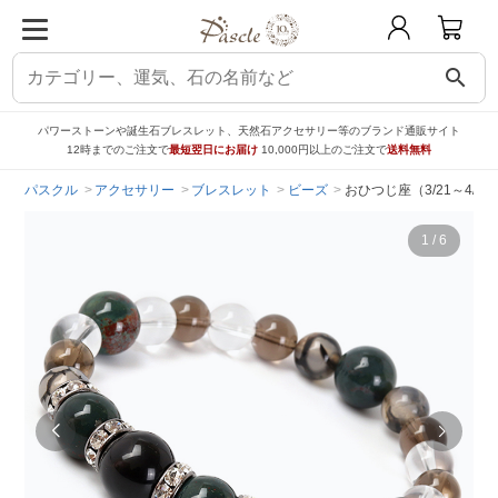
search
パワーストーンや誕生石ブレスレット、天然石アクセサリー等のブランド通販サイト
12時までのご注文で
最短翌日にお届け
10,000円以上のご注文で
送料無料
パスクル
アクセサリー
ブレスレット
ビーズ
おひつじ座（3/21～4/
1
/
6