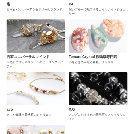
迅
P4
日本石×シルバーアクセサリーのブランド
深いブルーで魅了するカイヤナイトジュエ
リー
石家ユニバーサルマインド
Tomato Crystal 桜瑪瑙専門店
天然石で作るオリジナルのヒーリングアイ
心をときめかせる春色アクセサリー
テム
aco
X.G
あこや真珠と天然石のめぐり会い
メンズにおすすめの天然石をスタイリッシ
ュに