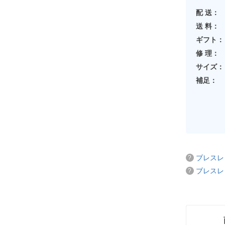
配 送：
送 料：
ギフト：
修 理：
サイズ：
補足：
ブレスレ
ブレスレ