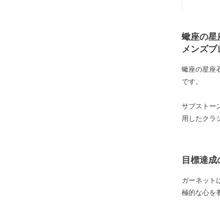
蠍座の星
メンズブ
蠍座の星座
です。
サブストー
用したクラ
目標達成
ガーネット
極的な心を