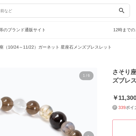
search
等のブランド通販サイト
12時まで
座（10/24～11/22）ガーネット 星座石メンズブレスレット
さそり座
1
/
6
ズブレ
11,30
339
ポイ