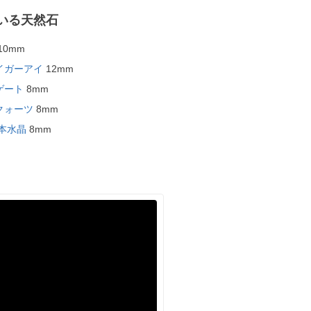
いる天然石
10mm
イガーアイ
12mm
ゲート
8mm
クォーツ
8mm
本水晶
8mm