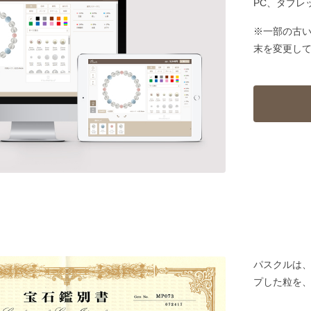
PC、タブレ
※一部の古
末を変更し
パスクルは
プした粒を