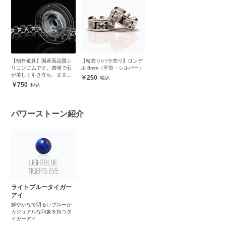
【制作道具】国産高品質シ
【粒売り/バラ売り】ロンデ
リコンゴムです。透明で石
ル 8mm（平型・シルバー）
が美しく引き立ち、丈夫で
250
安心
750
パワーストーン紹介
ライトブルータイガー
アイ
鮮やかなで明るいブルーが
カジュアルな印象を持つタ
イガーアイ