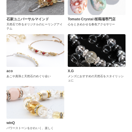
石家ユニバーサルマインド
Tomato Crystal 桜瑪瑙専門店
天然石で作るオリジナルのヒーリングアイ
心をときめかせる春色アクセサリー
テム
aco
X.G
あこや真珠と天然石のめぐり会い
メンズにおすすめの天然石をスタイリッシ
ュに
winQ
パワーストーンをかわいく、楽しく