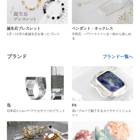
誕生石ブレスレット
ペンダント・ネックレス
1月～12月の各誕生石を使ったブレス
天然石・パワーストーンを一粒から楽しめ
る
ブランド
ブランド一覧へ
迅
P4
日本石×シルバーアクセサリーのブランド
深いブルーで魅了するカイヤナイトジュエ
リー