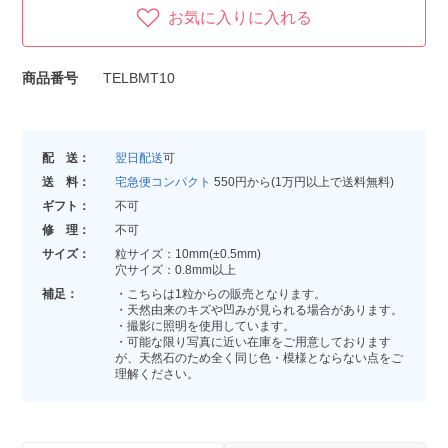
お気に入りに入れる
商品番号
TELBMT10
配 送：
翌日配送
可
送 料：
宅急便コンパクト
550円から(1万円以上で送料無料)
ギフト：
不可
修 理：
不可
サイズ：
粒サイズ：10mm(±0.5mm)
穴サイズ：0.8mm以上
補足：
・こちらは1粒からの販売となります。
・天然由来のキズや凹みが見られる場合があります。
・撮影に照明を使用しています。
・可能な限り写真に近い在庫をご用意しております
が、天然石のため全く同じ色・模様とならない点をご
理解ください。