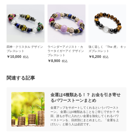
四神・クリスタル デザイン
ラベンダーアメジスト・カ
強く逞しく 「The 虎」 キッ
ラ
ー
ブレスレット
ラータイガーアイ デザイン
ズブレスレット
1
ブレスレット
ト
10,000
6,200
8,900
関連する記事
金運は4種類ある！？ お金を引き寄せ
るパワーストーンまとめ
金運アップをサポートしてくれるというパワースト
ーン。 金運には4種類あることをご存じですか？ 今
回、誰もが手に入れたい金運を強化してくれるパワ
ーストーンを、目的別にまとめました。「金運を上
げたい」と願う人は必読です。