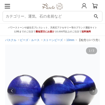
search
パワーストーンや誕生石ブレスレット、天然石アクセサリー等のブランド通販サイト
12時までのご注文で
最短翌日にお届け
10,000円以上のご注文で
送料無料
パスクル
ビーズ・ルース
ストーンビーズ
10mm
【粒売り/バラ売り】
1
/
3