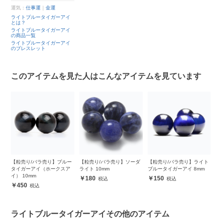
運気：
仕事運
｜
金運
ライトブルータイガーアイ
とは？
ライトブルータイガーアイ
の商品一覧
ライトブルータイガーアイ
のブレスレット
このアイテムを見た人はこんなアイテムを見ています
グ
【粒売り/バラ売り】ブルー
【粒売り/バラ売り】ソーダ
【粒売り/バラ売り】ライト
【
タイガーアイ（ホークスア
ライト 10mm
ブルータイガーアイ 8mm
ブ
イ） 10mm
180
150
450
ライトブルータイガーアイその他のアイテム