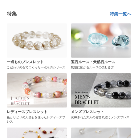
特集
特集一覧へ
一点ものブレスレット
宝石ルース・天然石ルース
こだわりの石でつくった一点ものシリーズ
無限に広がるルースの楽しみ方
レディースブレスレット
メンズブレスレット
色とりどりの天然石を使ったレディースブ
洗練された大人の雰囲気漂うメンズブレス
レス