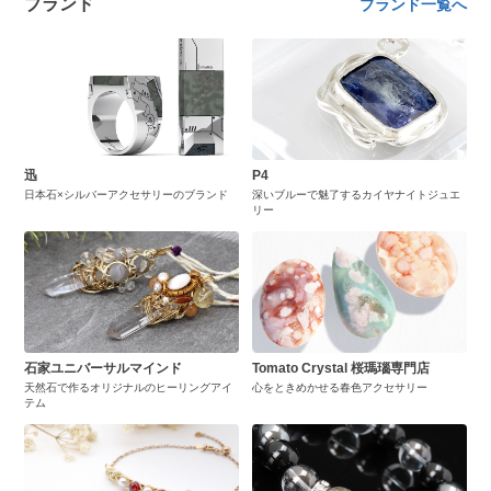
ブランド
ブランド一覧へ
迅
P4
日本石×シルバーアクセサリーのブランド
深いブルーで魅了するカイヤナイトジュエ
リー
石家ユニバーサルマインド
Tomato Crystal 桜瑪瑙専門店
天然石で作るオリジナルのヒーリングアイ
心をときめかせる春色アクセサリー
テム