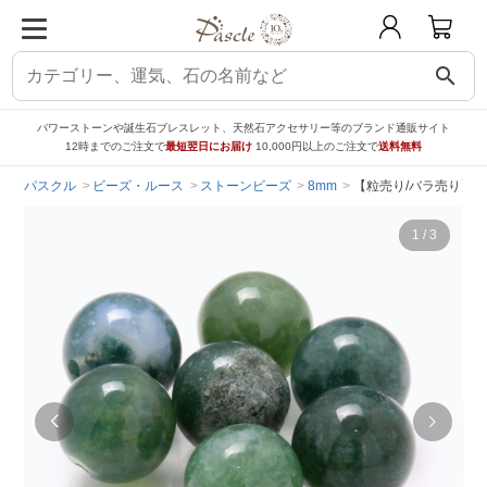
search
パワーストーンや誕生石ブレスレット、天然石アクセサリー等のブランド通販サイト
12時までのご注文で
最短翌日にお届け
10,000円以上のご注文で
送料無料
パスクル
ビーズ・ルース
ストーンビーズ
8mm
【粒売り/バラ売り】モ
1
/
3