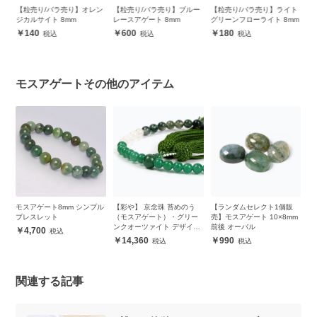
販
【粒売り/バラ売り】オレン
【粒売り/バラ売り】ブルー
【粒売り/バラ売り】ライト
モ
m
ジカルサイト 8mm
レースアゲート 8mm
グリーンフローライト 8mm
ブ
140
600
180
モスアゲートその他のアイテム
モスアゲート8mm シンプル
【彩や】 京念珠 苔めのう
【ランダムセレクト1個販
ブレスレット
（モスアゲート）・グリー
売】モスアゲート 10×8mm
ンクオーツァイト デザイン
前後 オーバル
4,700
念珠（女性用）
14,360
990
関連する記事