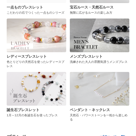
一点ものブレスレット
宝石ルース・天然石ルース
こだわりの石でつくった一点ものシリーズ
無限に広がるルースの楽しみ方
レディースブレスレット
メンズブレスレット
色とりどりの天然石を使ったレディースブ
洗練された大人の雰囲気漂うメンズブレス
レス
誕生石ブレスレット
ペンダント・ネックレス
1月～12月の各誕生石を使ったブレス
天然石・パワーストーンを一粒から楽しめ
る