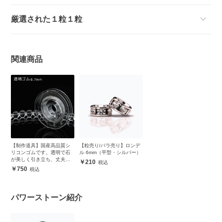
厳選された１粒１粒
関連商品
【制作道具】国産高品質シ
【粒売り/バラ売り】ロンデ
リコンゴムです。透明で石
ル 6mm（平型・シルバー）
が美しく引き立ち、丈夫で
210
安心
750
パワーストーン紹介