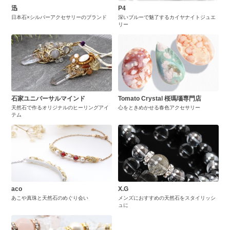
迅
P4
日本石×シルバーアクセサリーのブランド
深いブルーで魅了するカイヤナイトジュエ
リー
石家ユニバーサルマインド
Tomato Crystal 桜瑪瑙専門店
天然石で作るオリジナルのヒーリングアイ
心をときめかせる春色アクセサリー
テム
aco
X.G
あこや真珠と天然石のめぐり会い
メンズにおすすめの天然石をスタイリッシ
ュに