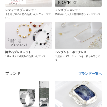
レディースブレスレット
メンズブレスレット
色とりどりの天然石を使ったレディースブ
洗練された大人の雰囲気漂うメンズブレス
レス
誕生石ブレスレット
ペンダント・ネックレス
1月～12月の各誕生石を使ったブレス
天然石・パワーストーンを一粒から楽しめ
る
ブランド
ブランド一覧へ