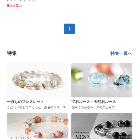
Sold Out
1
特集
特集一覧へ
一点ものブレスレット
宝石ルース・天然石ルース
こだわりの石でつくった一点ものシリーズ
無限に広がるルースの楽しみ方