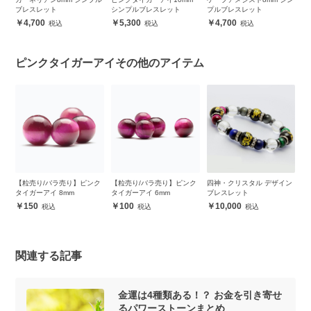
ブレスレット
シンプルブレスレット
プルブレスレット
ン
4,700
5,300
4,700
ピンクタイガーアイその他のアイテム
ク
【粒売り/バラ売り】ピンク
【粒売り/バラ売り】ピンク
四神・クリスタル デザイン
ラ
タイガーアイ 8mm
タイガーアイ 6mm
ブレスレット
ラ
ブ
150
100
10,000
関連する記事
金運は4種類ある！？ お金を引き寄せ
るパワーストーンまとめ