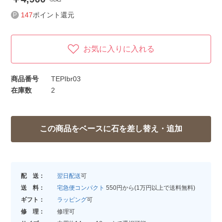
147
ポイント還元
お気に入りに入れる
商品番号
TEPIbr03
在庫数
2
配 送：
翌日配送
可
送 料：
宅急便コンパクト
550円から(1万円以上で送料無料)
ギフト：
ラッピング
可
修 理：
修理可