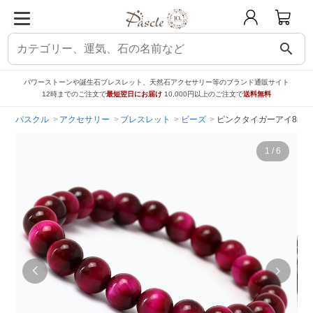
search
パワーストーンや誕生石ブレスレット、天然石アクセサリー等のブランド通販サイト
12時までのご注文で
最短翌日にお届け
10,000円以上のご注文で
送料無料
パスクル
アクセサリー
ブレスレット
ビーズ
ピンクタイガーアイ8mm
1
/
6