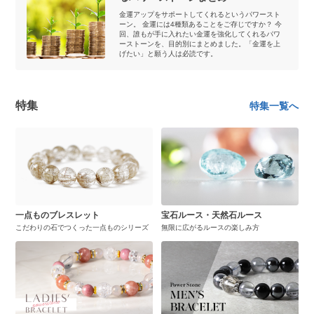
金運アップをサポートしてくれるというパワースト
ーン。 金運には4種類あることをご存じですか？ 今
回、誰もが手に入れたい金運を強化してくれるパワ
ーストーンを、目的別にまとめました。「金運を上
げたい」と願う人は必読です。
特集
特集一覧へ
一点ものブレスレット
宝石ルース・天然石ルース
こだわりの石でつくった一点ものシリーズ
無限に広がるルースの楽しみ方