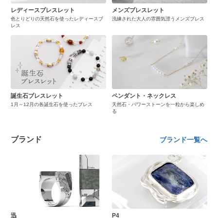
レディースブレスレット
メンズブレスレット
色とりどりの天然石を使ったレディースブ
洗練された大人の雰囲気漂うメンズブレス
レス
誕生石ブレスレット
ペンダント・ネックレス
1月～12月の各誕生石を使ったブレス
天然石・パワーストーンを一粒から楽しめ
る
ブランド
ブランド一覧へ
迅
P4