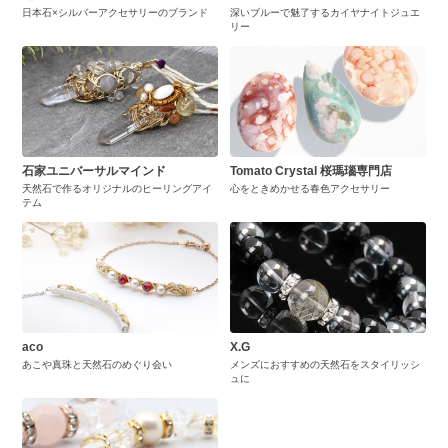
日本石×シルバーアクセサリーのブランド
深いブルーで魅了するカイヤナイトジュエ
リー
石家ユニバーサルマインド
Tomato Crystal 桜瑪瑙専門店
天然石で作るオリジナルのヒーリングアイ
心をときめかせる春色アクセサリー
テム
aco
X.G
あこや真珠と天然石のめぐり会い
メンズにおすすめの天然石をスタイリッシ
ュに