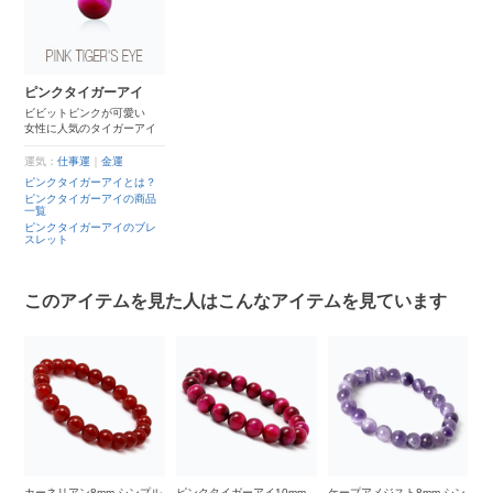
ピンクタイガーアイ
ビビットピンクが可愛い
女性に人気のタイガーアイ
運気：
仕事運
｜
金運
ピンクタイガーアイとは？
ピンクタイガーアイの商品
一覧
ピンクタイガーアイのブレ
スレット
このアイテムを見た人はこんなアイテムを見ています
m
カーネリアン8mm シンプル
ピンクタイガーアイ10mm
ケープアメジスト8mm シン
ピ