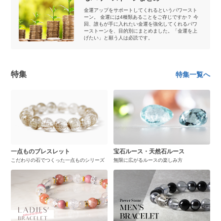
金運アップをサポートしてくれるというパワースト
ーン。 金運には4種類あることをご存じですか？ 今
回、誰もが手に入れたい金運を強化してくれるパワ
ーストーンを、目的別にまとめました。「金運を上
げたい」と願う人は必読です。
特集
特集一覧へ
一点ものブレスレット
宝石ルース・天然石ルース
こだわりの石でつくった一点ものシリーズ
無限に広がるルースの楽しみ方