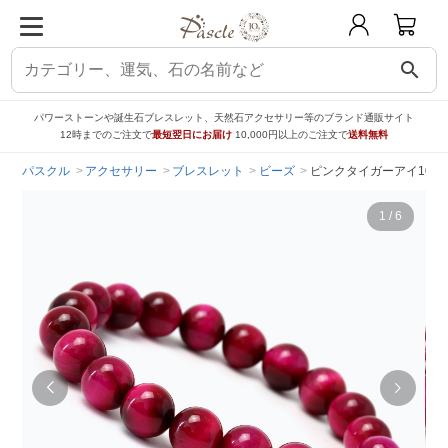
search
パワーストーンや誕生石ブレスレット、天然石アクセサリー等のブランド通販サイト
12時までのご注文で
最短翌日にお届け
10,000円以上のご注文で
送料無料
パスクル
アクセサリー
ブレスレット
ビーズ
ピンクタイガーアイ10m
1
/
6