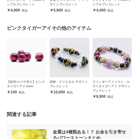
ンプルブレスレット
ザインブレスレット
ンプルブレスレット
シ
4,900
5,900
4,400
ピンクタイガーアイその他のアイテム
ク
【粒売り/バラ売り】ピンク
四神・クリスタル デザイン
ラベンダーアメジスト・カ
朱
タイガーアイ 6mm
ブレスレット
ラータイガーアイ デザイン
ザ
ブレスレット
100
10,000
8,900
関連する記事
金運は4種類ある！？ お金を引き寄せ
るパワーストーンまとめ