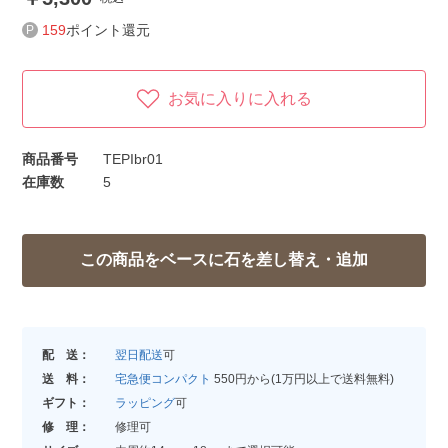
159
ポイント還元
お気に入りに入れる
商品番号
TEPIbr01
在庫数
5
配 送：
翌日配送
可
送 料：
宅急便コンパクト
550円から(1万円以上で送料無料)
ギフト：
ラッピング
可
修 理：
修理可