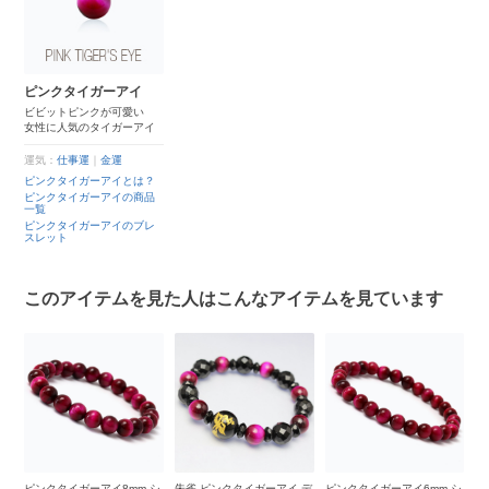
ピンクタイガーアイ
ビビットピンクが可愛い
女性に人気のタイガーアイ
運気：
仕事運
｜
金運
ピンクタイガーアイとは？
ピンクタイガーアイの商品
一覧
ピンクタイガーアイのブレ
スレット
このアイテムを見た人はこんなアイテムを見ています
 シ
ピンクタイガーアイ8mm シ
朱雀 ピンクタイガーアイ デ
ピンクタイガーアイ6mm シ
ピ