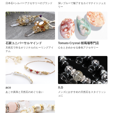
日本石×シルバーアクセサリーのブランド
深いブルーで魅了するカイヤナイトジュエ
リー
石家ユニバーサルマインド
Tomato Crystal 桜瑪瑙専門店
天然石で作るオリジナルのヒーリングアイ
心をときめかせる春色アクセサリー
テム
aco
X.G
あこや真珠と天然石のめぐり会い
メンズにおすすめの天然石をスタイリッシ
ュに