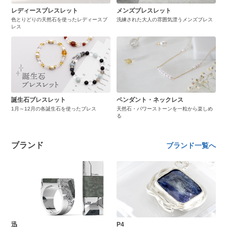
レディースブレスレット
メンズブレスレット
色とりどりの天然石を使ったレディースブ
洗練された大人の雰囲気漂うメンズブレス
レス
誕生石ブレスレット
ペンダント・ネックレス
1月～12月の各誕生石を使ったブレス
天然石・パワーストーンを一粒から楽しめ
る
ブランド
ブランド一覧へ
迅
P4