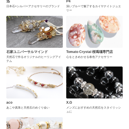
迅
P4
日本石×シルバーアクセサリーのブランド
深いブルーで魅了するカイヤナイトジュエ
リー
石家ユニバーサルマインド
Tomato Crystal 桜瑪瑙専門店
天然石で作るオリジナルのヒーリングアイ
心をときめかせる春色アクセサリー
テム
aco
X.G
あこや真珠と天然石のめぐり会い
メンズにおすすめの天然石をスタイリッシ
ュに