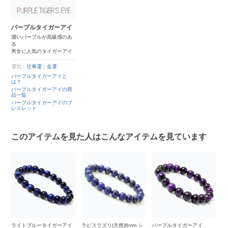
パープルタイガーアイ
濃いパープルが高級感のあ
る
男女に人気のタイガーアイ
運気：
仕事運
｜
金運
パープルタイガーアイと
は？
パープルタイガーアイの商
品一覧
パープルタイガーアイのブ
レスレット
このアイテムを見た人はこんなアイテムを見ています
ガーアイ
ラピスラズリ(天然)8mm シ
パープルタイガーアイ
パープルタイガーアイ6m