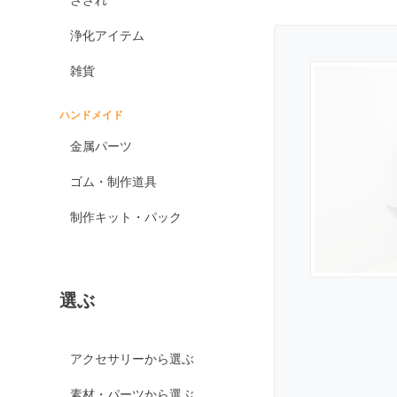
オブシディアン各種
浄化アイテム
ゴールデンオブシディ
アン
雑貨
シルバーオブシディア
ン
ハンドメイド
スパイダーウェブオブ
金属パーツ
シディアン
スノーフレークオブシ
ゴム・制作道具
ディアン
制作キット・パック
マホガニーオブシディ
アン
ミッドナイトレースオ
ブシディアン
選ぶ
ブラックアイスオブシ
ディアン
カイヤナイト
アクセサリーから選ぶ
神居古潭石
素材・パーツから選ぶ