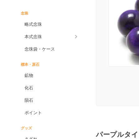
インプレッションストーン
イーグルアイ
念珠
ヴァーダイト
略式念珠
エメラルド
本式念珠
エンジェライト
念珠袋・ケース
エンジェルシリカ
オニキス各種
標本・原石
ブラックオニキス
鉱物
ホワイトオニキス
化石
オパール各種
隕石
ピンクオパール
ポイント
ブラックマトリックス
オパール
イエローオパール
グッズ
パープルタイ
ドラゴンアイ
さざれ