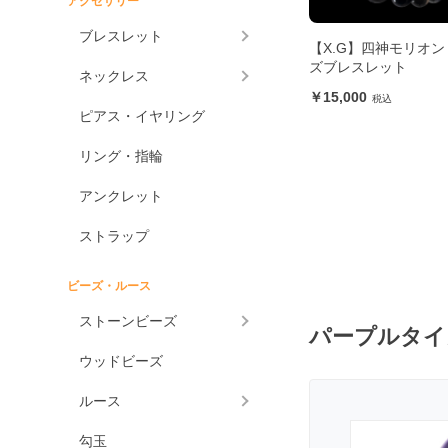
アクセサリー
アメジスト各種
ブレスレット
【X.G】四神モリオン
アメジスト
ズブレスレット
ネックレス
ラベンダーアメジスト
15,000
ピアス・イヤリング
グリーンアメジスト
ケープアメジスト
リング・指輪
アメジストエレスチャ
アンクレット
ル
アメトリン
ストラップ
アラゴナイト
ビーズ・ルース
アンバー
ストーンビーズ
アンモライト
パープルタイ
ウッドビーズ
出雲石
一位
ルース
インカローズ
勾玉