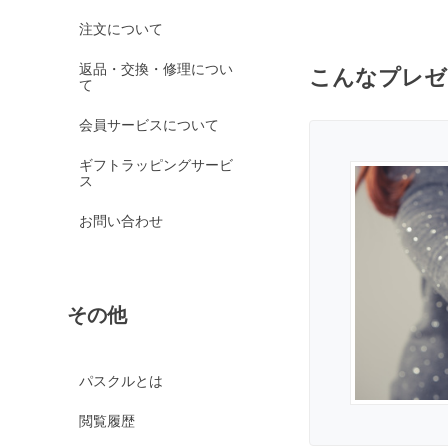
オレンジガーネット
注文について
グリーンガーネット
返品・交換・修理につい
こんなプレゼ
て
ロードライトガーネッ
ト
会員サービスについて
京都オパール
ギフトラッピングサービ
クイーンコンクシェル
ス
クォンタムクアトロシリカ
お問い合わせ
クォーツァイト各種
グリーンクォーツァイ
ト
その他
ブルークォーツァイト
鞍馬石
クリスタル各種
パスクルとは
クリスタル（本水晶）
閲覧履歴
山梨水晶