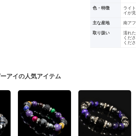
色・特徴
ライト
イが見
主な産地
南アフ
取り扱い
濡れた
くださ
くださ
ガーアイの人気アイテム