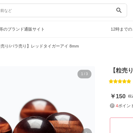
search
等のブランド通販サイト
12時まで
売り/バラ売り】レッドタイガーアイ 8mm
【粒売り
1
/
3
150
税
4
ポイン