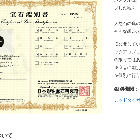
パスクルは
プした粒を
天然石の真
そんな想い
※公開して
ックアップ
の限りでは
※商品に鑑
※個別に行
鑑別機関：
レッドタイ
ついて