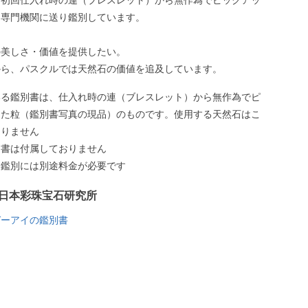
、初回仕入れ時の連（ブレスレット）から無作為でピックアッ
、専門機関に送り鑑別しています。
の美しさ・価値を提供したい。
から、パスクルでは天然石の価値を追及しています。
いる鑑別書は、仕入れ時の連（ブレスレット）から無作為でピ
した粒（鑑別書写真の現品）のものです。使用する天然石はこ
ありません
別書は付属しておりません
う鑑別には別途料金が必要です
日本彩珠宝石研究所
ガーアイの鑑別書