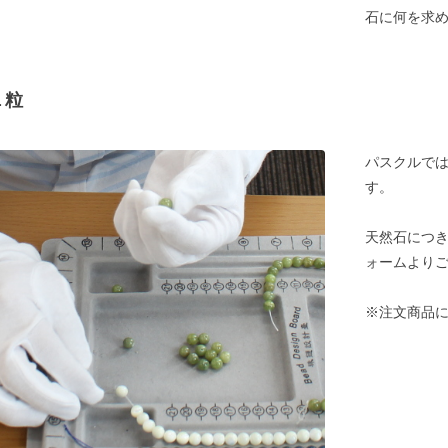
石に何を求
１粒
パスクルでは
す。
天然石につ
ォームより
※注文商品