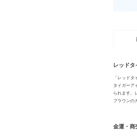
レッドタ
「レッドタ
タイガーア
られます。
ブラウンの
金運・商