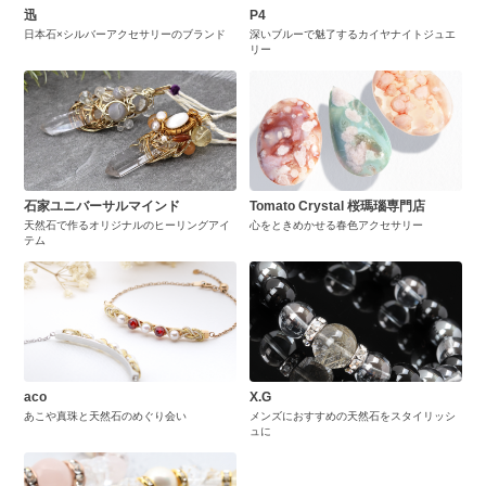
迅
P4
日本石×シルバーアクセサリーのブランド
深いブルーで魅了するカイヤナイトジュエ
リー
石家ユニバーサルマインド
Tomato Crystal 桜瑪瑙専門店
天然石で作るオリジナルのヒーリングアイ
心をときめかせる春色アクセサリー
テム
aco
X.G
あこや真珠と天然石のめぐり会い
メンズにおすすめの天然石をスタイリッシ
ュに