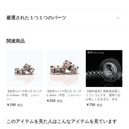
厳選された１つ１つのパーツ
関連商品
【粒売り/バラ売り】ロンデ
【粒売り/バラ売り】ロンデ
【制作道具】国産高品質シ
ル 4.8mm（平型・シルバ
ル 8mm（平型・シルバー）
リコンゴムです。透明で石
ー）
が美しく引き立ち、丈夫で
250
安心
190
750
このアイテムを見た人はこんなアイテムを見ています