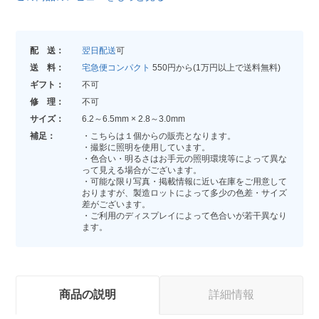
配 送：
翌日配送
可
送 料：
宅急便コンパクト
550円から(1万円以上で送料無料)
ギフト：
不可
修 理：
不可
サイズ：
6.2～6.5mm × 2.8～3.0mm
補足：
・こちらは１個からの販売となります。
・撮影に照明を使用しています。
・色合い・明るさはお手元の照明環境等によって異な
って見える場合がございます。
・可能な限り写真・掲載情報に近い在庫をご用意して
おりますが、製造ロットによって多少の色差・サイズ
差がございます。
・ご利用のディスプレイによって色合いが若干異なり
ます。
商品の説明
詳細情報