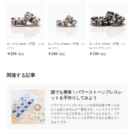
本
ロンデル 8mm（平型・シル
ロンデル 4.8mm（平型・シ
ロンデル 10mm（平型・シ
ロ
（長
バー）
ルバー）
ルバーブラック）
バ
250
190
330
関連する記事
誰でも簡単！パワーストーンブレスレ
ットを手作りしてみよう
パワーストーンブレスレットを自分自身で作ってみ
たくはありませんか？最近では、ハンドメイドでア
クセサリーなどを作ることがブームにもなり、パワ
ーストーンブレスレットを手作りする人も増えてい
るようです。