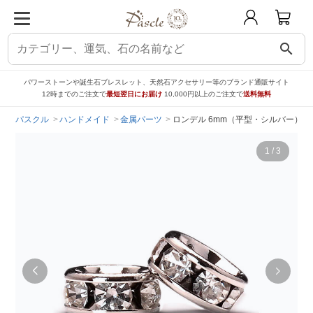
search
パワーストーンや誕生石ブレスレット、天然石アクセサリー等のブランド通販サイト
12時までのご注文で
最短翌日にお届け
10,000円以上のご注文で
送料無料
パスクル
ハンドメイド
金属パーツ
ロンデル 6mm（平型・シルバー）
1
/
3