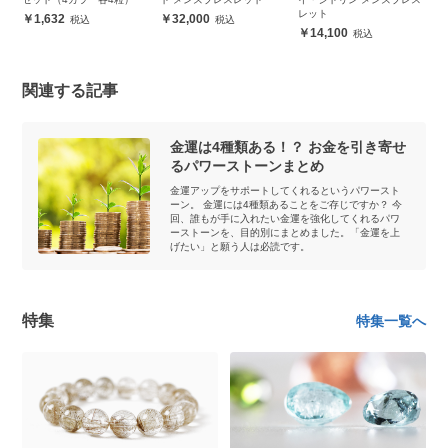
レット
スレット
32,000
14,100
6,600
関連する記事
金運は4種類ある！？ お金を引き寄せ
るパワーストーンまとめ
金運アップをサポートしてくれるというパワースト
ーン。 金運には4種類あることをご存じですか？ 今
回、誰もが手に入れたい金運を強化してくれるパワ
ーストーンを、目的別にまとめました。「金運を上
げたい」と願う人は必読です。
特集
特集一覧へ