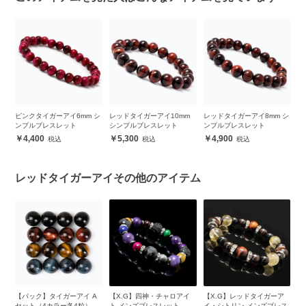
6mm シ
レッドタイガーアイ10mm
レッドタイガーアイ8mm シ
【X.G】スタイリッシュブ
ト
シンプルブレスレット
ンプルブレスレット
レス ガーネット
5,300
4,900
10,900
レッドタイガーアイその他のアイテム
ーアイ A
【X.G】四神・チャロアイ
【X.G】レッドタイガーア
レッドタイガーアイ・
各4粒）
ト メンズブレスレット
イ・シトリン メンズブレス
ックオニキス デザイン