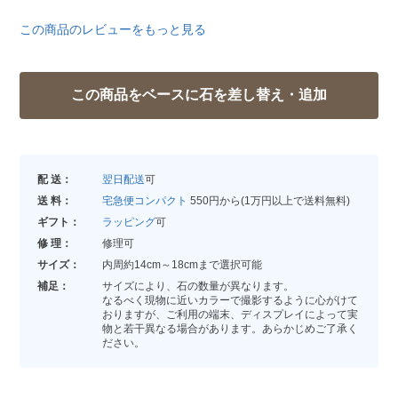
この商品のレビューをもっと見る
配 送：
翌日配送
可
送 料：
宅急便コンパクト
550円から(1万円以上で送料無料)
ギフト：
ラッピング
可
修 理：
修理可
サイズ：
内周約14cm～18cmまで選択可能
補足：
サイズにより、石の数量が異なります。
なるべく現物に近いカラーで撮影するように心がけて
おりますが、ご利用の端末、ディスプレイによって実
物と若干異なる場合があります。あらかじめご了承く
ださい。