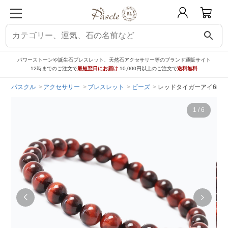
search
パワーストーンや誕生石ブレスレット、天然石アクセサリー等のブランド通販サイト
12時までのご注文で
最短翌日にお届け
10,000円以上のご注文で
送料無料
パスクル
アクセサリー
ブレスレット
ビーズ
レッドタイガーアイ6mm
1
/
6