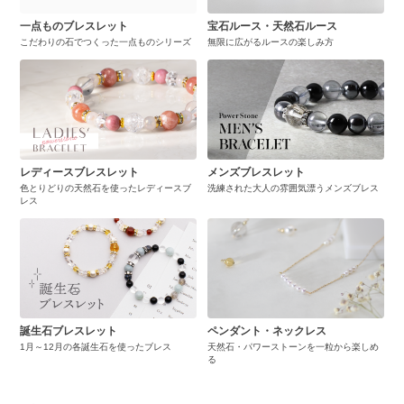
一点ものブレスレット
宝石ルース・天然石ルース
こだわりの石でつくった一点ものシリーズ
無限に広がるルースの楽しみ方
レディースブレスレット
メンズブレスレット
色とりどりの天然石を使ったレディースブ
洗練された大人の雰囲気漂うメンズブレス
レス
誕生石ブレスレット
ペンダント・ネックレス
1月～12月の各誕生石を使ったブレス
天然石・パワーストーンを一粒から楽しめ
る