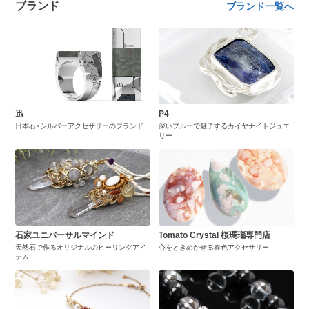
ブランド
ブランド一覧へ
迅
P4
日本石×シルバーアクセサリーのブランド
深いブルーで魅了するカイヤナイトジュエ
リー
石家ユニバーサルマインド
Tomato Crystal 桜瑪瑙専門店
天然石で作るオリジナルのヒーリングアイ
心をときめかせる春色アクセサリー
テム