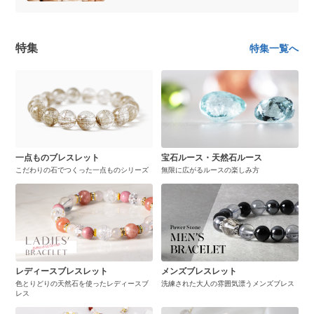
特集
特集一覧へ
一点ものブレスレット
宝石ルース・天然石ルース
こだわりの石でつくった一点ものシリーズ
無限に広がるルースの楽しみ方
レディースブレスレット
メンズブレスレット
色とりどりの天然石を使ったレディースブ
洗練された大人の雰囲気漂うメンズブレス
レス