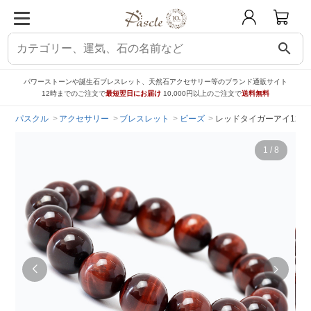
search
パワーストーンや誕生石ブレスレット、天然石アクセサリー等のブランド通販サイト
12時までのご注文で
最短翌日にお届け
10,000円以上のご注文で
送料無料
パスクル
アクセサリー
ブレスレット
ビーズ
レッドタイガーアイ12m
1
/
8