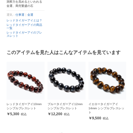
洞察力を高めるといわれる
金運、商売繁盛の石
運気：
仕事運
｜
金運
レッドタイガーアイとは？
レッドタイガーアイの商品
一覧
レッドタイガーアイのブレ
スレット
このアイテムを見た人はこんなアイテムを見ています
・
レッドタイガーアイ10mm
ブルータイガーアイ12mm
イエロータイガーアイ
イ
ン
シンプルブレスレット
シンプルブレスレット
14mm シンプルブレスレッ
1
ト
ト
5,300
12,200
9,500