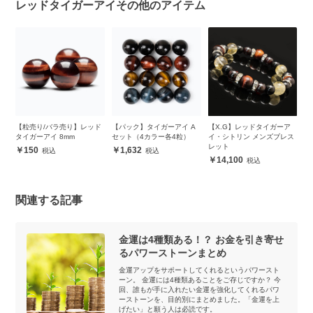
レッドタイガーアイその他のアイテム
コナ
【粒売り/バラ売り】レッド
【パック】タイガーアイ A
【X.G】レッドタイガーア
レ
ト
タイガーアイ 8mm
セット（4カラー各4粒）
イ・シトリン メンズブレス
ッ
レット
ス
150
1,632
14,100
関連する記事
金運は4種類ある！？ お金を引き寄せ
るパワーストーンまとめ
金運アップをサポートしてくれるというパワースト
ーン。 金運には4種類あることをご存じですか？ 今
回、誰もが手に入れたい金運を強化してくれるパワ
ーストーンを、目的別にまとめました。「金運を上
げたい」と願う人は必読です。