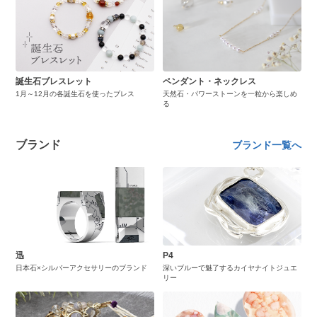
誕生石ブレスレット
ペンダント・ネックレス
1月～12月の各誕生石を使ったブレス
天然石・パワーストーンを一粒から楽しめ
る
ブランド
ブランド一覧へ
迅
P4
日本石×シルバーアクセサリーのブランド
深いブルーで魅了するカイヤナイトジュエ
リー