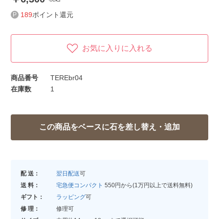
189
ポイント還元
お気に入りに入れる
商品番号
TEREbr04
在庫数
1
配 送：
翌日配送
可
送 料：
宅急便コンパクト
550円から(1万円以上で送料無料)
ギフト：
ラッピング
可
修 理：
修理可