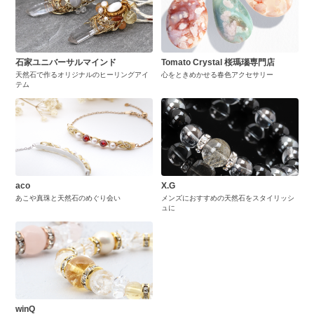
石家ユニバーサルマインド
Tomato Crystal 桜瑪瑙専門店
天然石で作るオリジナルのヒーリングアイ
心をときめかせる春色アクセサリー
テム
aco
X.G
あこや真珠と天然石のめぐり会い
メンズにおすすめの天然石をスタイリッシ
ュに
winQ