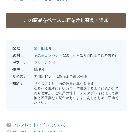
配 送：
翌日配送
可
送 料：
宅急便コンパクト
550円から(1万円以上で送料無料)
ギフト：
ラッピング
可
修 理：
修理可
サイズ：
内周約14cm～18cmまで選択可能
補足：
サイズにより、石の数量が異なります。
なるべく現物に近いカラーで撮影するように心がけて
おりますが、ご利用の端末、ディスプレイによって実
物と若干異なる場合があります。あらかじめご了承く
ださい。
ブレスレットのゴムについて