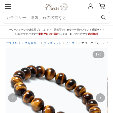
search
パワーストーンや誕生石ブレスレット、天然石アクセサリー等のブランド通販サイト
12時までのご注文で
最短翌日にお届け
10,000円以上のご注文で
送料無料
パスクル
アクセサリー
ブレスレット
ビーズ
イエロータイガーアイ10
1
/
6