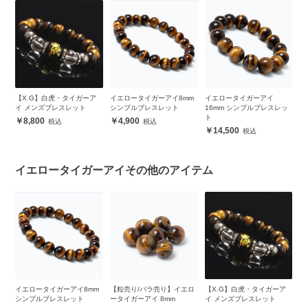
ア
イエロータイガーアイ8mm
イエロータイガーアイ
イエロータイガーアイ
イ
シンプルブレスレット
16mm シンプルブレスレッ
14mm シンプルブレスレッ
1
ト
ト
ト
4,900
14,500
9,500
イエロータイガーアイその他のアイテム
m
【粒売り/バラ売り】イエロ
【X.G】白虎・タイガーア
【パック】金運 天然石セッ
【
ータイガーアイ 8mm
イ メンズブレスレット
ト（3ストーン各4粒）
セ