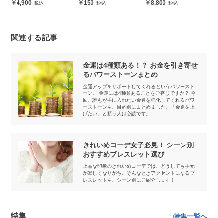
150
8,800
5,440
関連する記事
金運は4種類ある！？ お金を引き寄せ
るパワーストーンまとめ
金運アップをサポートしてくれるというパワースト
ーン。 金運には4種類あることをご存じですか？ 今
回、誰もが手に入れたい金運を強化してくれるパワ
ーストーンを、目的別にまとめました。「金運を上
げたい」と願う人は必読です。
きれいめコーデ女子必見！ シーン別
おすすめブレスレット選び
上品な印象のきれいめコーデでは、どうしても手元
が寂しくなりがち。そんなときアクセントになるブ
レスレットを、シーン別にご紹介します！
特集
特集一覧へ