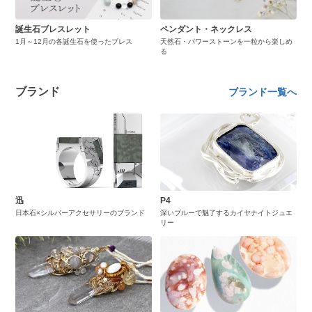
誕生石ブレスレット
ペンダント・ネックレス
1月～12月の各誕生石を使ったブレス
天然石・パワーストーンを一粒から楽しめ
る
ブランド
ブランド一覧へ
迅
P4
日本石×シルバーアクセサリーのブランド
深いブルーで魅了するカイヤナイトジュエ
リー