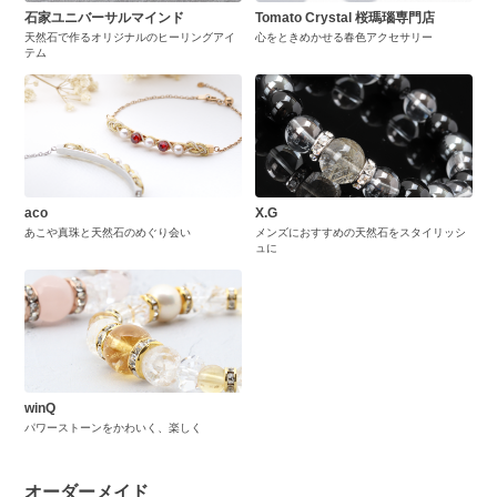
石家ユニバーサルマインド
Tomato Crystal 桜瑪瑙専門店
天然石で作るオリジナルのヒーリングアイ
心をときめかせる春色アクセサリー
テム
aco
X.G
あこや真珠と天然石のめぐり会い
メンズにおすすめの天然石をスタイリッシ
ュに
winQ
パワーストーンをかわいく、楽しく
オーダーメイド