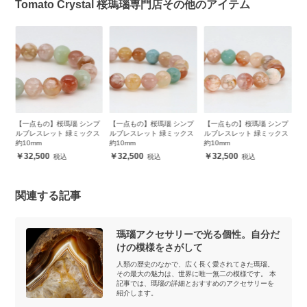
Tomato Crystal 桜瑪瑙専門店その他のアイテム
【一点もの】桜瑪瑙 シンプ
【一点もの】桜瑪瑙 シンプ
【一点もの】桜瑪瑙 シンプ
【一点
ルブレスレット 緑ミックス
ルブレスレット 緑ミックス
ルブレスレット 緑ミックス
ーツ1
約10mm
約10mm
約10mm
レット
32,500
32,500
32,500
88,
関連する記事
瑪瑙アクセサリーで光る個性。自分だ
けの模様をさがして
人類の歴史のなかで、広く長く愛されてきた瑪瑙。
その最大の魅力は、世界に唯一無二の模様です。 本
記事では、瑪瑙の詳細とおすすめのアクセサリーを
紹介します。