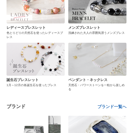
レディースブレスレット
メンズブレスレット
色とりどりの天然石を使ったレディースブ
洗練された大人の雰囲気漂うメンズブレス
レス
誕生石ブレスレット
ペンダント・ネックレス
1月～12月の各誕生石を使ったブレス
天然石・パワーストーンを一粒から楽しめ
る
ブランド
ブランド一覧へ