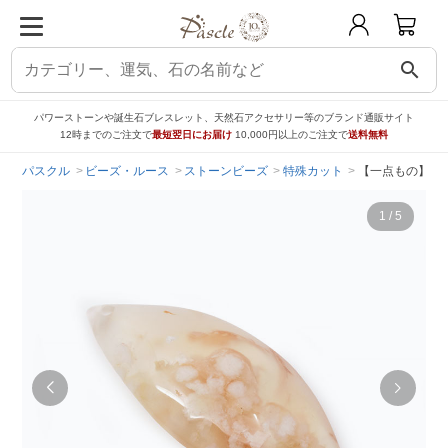
search
パワーストーンや誕生石ブレスレット、天然石アクセサリー等のブランド通販サイト
12時までのご注文で
最短翌日にお届け
10,000円以上のご注文で
送料無料
パスクル
ビーズ・ルース
ストーンビーズ
特殊カット
【一点もの】桜瑪
1
/
5