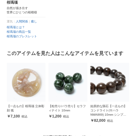
桜瑪瑙
自然が描き出す
世界にひとつの桜模様
運気：
人間関係
｜
癒し
桜瑪瑙とは？
桜瑪瑙の商品一覧
桜瑪瑙のブレスレット
このアイテムを見た人はこんなアイテムを見ています
点もの】桜瑪瑙 立体彫
【粒売り/バラ売り】セラフ
始原的な隕石【一点もの】
【一点もの】
狐
ィナイト 10mm
コンドライト(サハラ
ライト 10×
NWA869) 10mm シンプル
プ
,100
1,200
ブレスレット
82,000
13,200