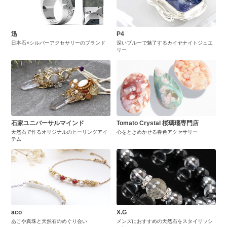
迅
P4
日本石×シルバーアクセサリーのブランド
深いブルーで魅了するカイヤナイトジュエ
リー
石家ユニバーサルマインド
Tomato Crystal 桜瑪瑙専門店
天然石で作るオリジナルのヒーリングアイ
心をときめかせる春色アクセサリー
テム
aco
X.G
あこや真珠と天然石のめぐり会い
メンズにおすすめの天然石をスタイリッシ