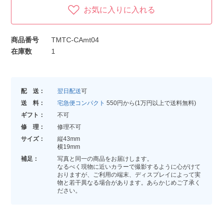
お気に入りに入れる
商品番号
TMTC-CAmt04
在庫数
1
配 送：
翌日配送
可
送 料：
宅急便コンパクト
550円から(1万円以上で送料無料)
ギフト：
不可
修 理：
修理不可
サイズ：
縦43mm
横19mm
補足：
写真と同一の商品をお届けします。
なるべく現物に近いカラーで撮影するように心がけて
おりますが、ご利用の端末、ディスプレイによって実
物と若干異なる場合があります。あらかじめご了承く
ださい。