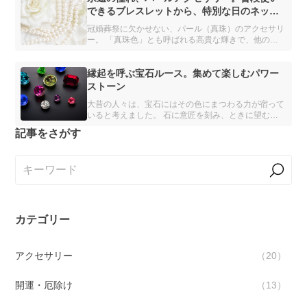
できるブレスレットから、特別な日のネック
レスまで
冠婚葬祭に欠かせない、パール（真珠）のアクセサリ
ー。 「真珠色」とも呼ばれる高貴な輝きで、他の何
にも代えられない存在感を放っています。 本記事で
は、パールの詳細とおすすめのアクセサリーを解説し
ます。
縁起を呼ぶ宝石ルース。集めて楽しむパワー
ストーン
大昔の人々は、宝石にはその色にまつわる力が宿って
いると考えました。 石に意匠を刻み、ときに望む形
を削り出すそのやり方は、現代まで続く宝石加工の歴
記事をさがす
史の初期に位置します。 本記事では、古の人々に学
び、宝石ルースをパワーストーンとして楽しむ方法を
ご紹介します。
カテゴリー
アクセサリー
20
開運・厄除け
13