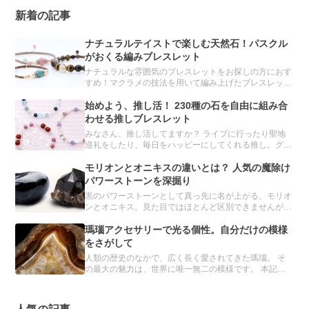
新着の記事
ナチュラルテイストで楽しむ天然石！パスクル
がおくる編みブレスレット
ナチュラルな雰囲気のブレスレットをお探しの方におす
すめ！マクラメの技法を用いて編み上げたブレスレット
をご紹介します。
始めよう、推し活！ 230種の石を自由に組み合
わせる推しブレスレット
みなさん、推し活してますか？ ライブに行ったり聖地
巡礼をしたり、毎日をハッピーにしてくれる推し。グッ
ズ集めもその一環です。 実は、パスクルのオーダーメ
イドでも、推しブレスレットを簡単につくることができ
モリオンとオニキスの違いとは？ 人気の魔除け
るんです。
パワーストーンを深掘り
黒のパワーストーンとして真っ先に名が上がる、モリオ
ンとオニキス。見た目ではほとんど区別できませんが、
異なる鉱物とされています。 どちらも魔除け・厄除け
の力をもつと信じられ、パワーストーンブレスレットに
瑪瑙アクセサリーで光る個性。自分だけの模様
は欠かせない存在です。
をさがして
人類の歴史のなかで、広く長く愛されてきた瑪瑙。 そ
の最大の魅力は、世界に唯一無二の模様です。 本記事
では、瑪瑙の詳細とおすすめのアクセサリーを紹介しま
す。