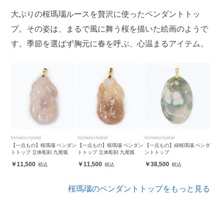
大ぶりの桜瑪瑙ルースを贅沢に使ったペンダントトッ
プ。その姿は、まるで風に舞う桜を描いた絵画のようで
す。季節を選ばず胸元に春を呼ぶ、心温まるアイテム。
tomatocrystal
tomatocrystal
tomatocrystal
【一点もの】桜瑪瑙 ペンダン
【一点もの】桜瑪瑙 ペンダン
【一点もの】緑桜瑪瑙 ペンダ
トトップ 立体彫刻 九尾狐
トトップ 立体彫刻 九尾狐
ントトップ
11,500
11,500
38,500
桜瑪瑙のペンダントトップをもっと見る