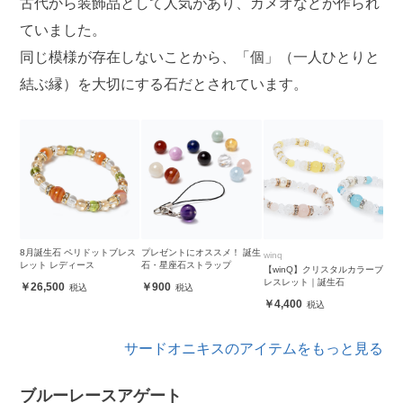
古代から装飾品として人気があり、カメオなどが作られ
ていました。
同じ模様が存在しないことから、「個」（一人ひとりと
結ぶ縁）を大切にする石だとされています。
8月誕生石 ペリドットブレス
プレゼントにオススメ！ 誕生
winq
レット レディース
石・星座石ストラップ
【winQ】クリスタルカラーブ
レスレット｜誕生石
26,500
900
4,400
サードオニキスのアイテムをもっと見る
ブルーレースアゲート