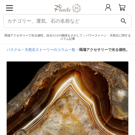
search
瑪瑙アクセサリーで光る個性。自分だけの模様をさがして｜パワーストーン・天然石に関する
コラム記事
パスクル
天然石ストーリーのコラム一覧
瑪瑙アクセサリーで光る個性。自