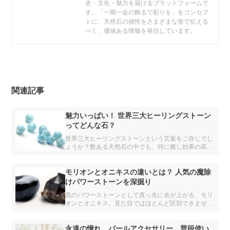
史・文化・魅力を届けるプラットフォームで
す。「一期一会の飾るで彩りを」をコンセプ
トに、天然石の個性をさまざまな形で伝える
べく、価値ある情報を発信しています。
関連記事
魅力いっぱい！ 世界三大ヒーリングストーン
ってどんな石？
世界三大ヒーリングストーンという言葉をご存じでし
ょうか？数ある天然石の中でも、特に癒し効果の高い
といわれる、3つのパワーストーンをご紹介します。
モリオンとオニキスの違いとは？ 人気の魔除
けパワーストーンを深掘り
黒のパワーストーンとして真っ先に名が上がる、モリ
オンとオニキス。見た目ではほとんど区別できません
が、異なる鉱物とされています。 どちらも魔除け・
厄除けの力をもつと信じられ、パワーストーンブレス
レットには欠かせない存在です。
永遠の憧れ、パールアクセサリー。普段使い