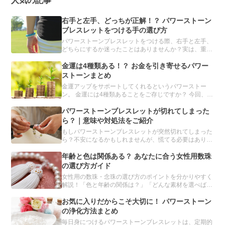
人気の記事
右手と左手、どっちが正解！？ パワーストーン
ブレスレットをつける手の選び方
パワーストーンブレスレットをつける際、右手と左手、
どちらにするか迷ったことはありませんか？実は、重要
なのは、左右ではなく利き手です。利き手とその反対の
手、それぞれに適したパワーストーンを解説します。
金運は4種類ある！？ お金を引き寄せるパワー
ストーンまとめ
金運アップをサポートしてくれるというパワーストー
ン。 金運には4種類あることをご存じですか？ 今回、誰
もが手に入れたい金運を強化してくれるパワーストーン
を、目的別にまとめました。「金運を上げたい」と願う
パワーストーンブレスレットが切れてしまった
人は必読です。
ら？｜意味や対処法をご紹介
もしパワーストーンブレスレットが突然切れてしまった
ら？不安になるかもしれませんが、慌てる必要はありま
せん。パワーストーンブレスレットが切れてしまう理由
や、切れたときの対処方法について、分かりやすくご紹
年齢と色は関係ある？ あなたに合う女性用数珠
介します。
の選び方ガイド
女性用の数珠・念珠の選び方のポイントを分かりやすく
解説！「色と年齢の関係は？」「どんな素材を選べばい
いの？」種類や素材別のおすすめを紹介し、あなたにぴ
ったりの数珠を見つけるお手伝いをします。自分だけの
お気に入りだからこそ大切に！ パワーストーン
数珠をオーダーメイドできるサービスも。
の浄化方法まとめ
毎日身につけるパワーストーンブレスレットは、定期的