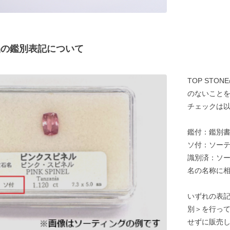
商品の鑑別表記について
TOP ST
のないことを
チェックは以
鑑付：鑑別
ソ付：ソー
識別済：ソ
名の名称に
いずれの表
別＞を行っ
せずに販売