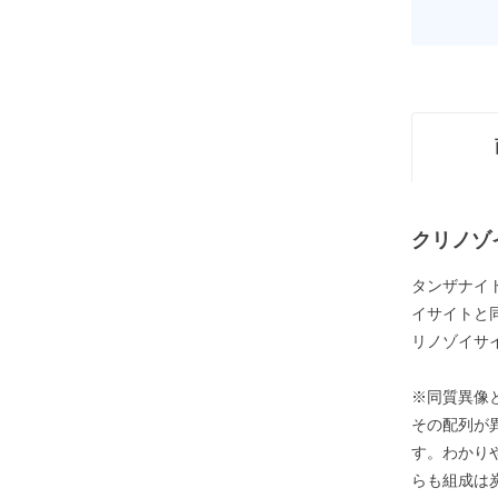
クリノゾ
タンザナイ
イサイトと
リノゾイサ
※同質異像
その配列が
す。わかり
らも組成は