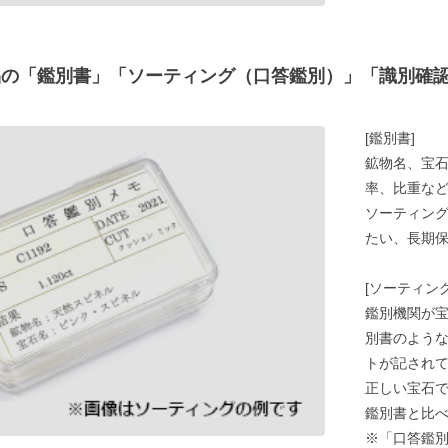
E商品の「鑑別書」「ソーティング（口答鑑別）」「識別確
[鑑別書]
鉱物名、宝
率、比重な
ソーティン
たい、長期
[ソーティング
鑑別機関が
別書のよう
トが記され
正しい宝石
鑑別書と比
※「口答鑑