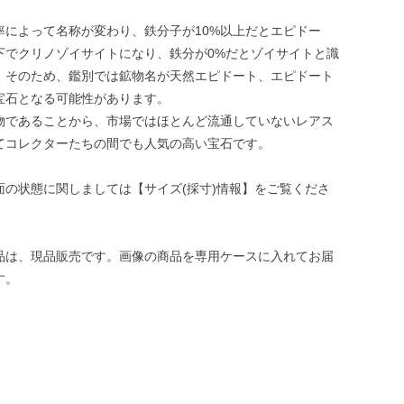
率によって名称が変わり、鉄分子が10%以上だとエピドー
以下でクリノゾイサイトになり、鉄分が0%だとゾイサイトと識
。そのため、鑑別では鉱物名が天然エピドート、エピドート
宝石となる可能性があります。
物であることから、市場ではほとんど流通していないレアス
てコレクターたちの間でも人気の高い宝石です。
面の状態に関しましては【サイズ(採寸)情報】をご覧くださ
品は、現品販売です。画像の商品を専用ケースに入れてお届
す。