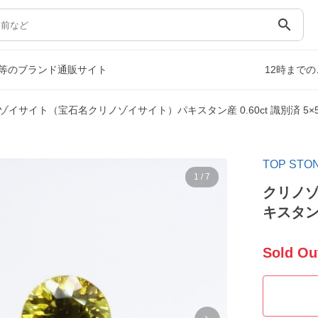
search
等のブランド通販サイト
12時まで
ゾイサイト（宝石名クリノゾイサイト）パキスタン産 0.60ct 識別済 5×
TOP S
1
/
7
クリノ
キスタン産
Sold Ou