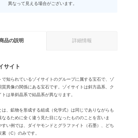
異なって見える場合がございます。
商品の説明
詳細情報
イサイト
トで知られているゾイサイトのグループに属する宝石で、ゾ
同質異像の関係にある宝石です。ゾイサイトは斜方晶系、ク
イトは単斜晶系で結晶系が異なります。
とは、鉱物を形成する組成（化学式）は同じでありながらも
異なるために全く違う見た目になったもののことを言いま
やすい例では、ダイヤモンドとグラファイト（石墨）、どち
炭素（C）のみです。