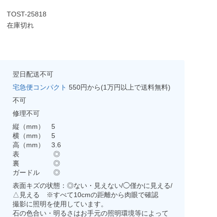
TOST-25818
在庫切れ
翌日配送不可
宅急便コンパクト
550円から(1万円以上で送料無料)
不可
修理不可
縦（mm） 5
横（mm） 5
高（mm） 3.6
表 ◎
裏 ◎
ガードル ◎
表面キズの状態：◎ない・見えない/◯僅かに見える/
△見える ※すべて10cmの距離から肉眼で確認
撮影に照明を使用しています。
石の色合い・明るさはお手元の照明環境等によって