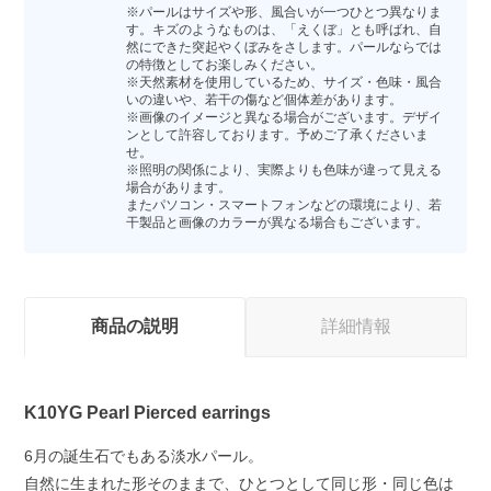
※パールはサイズや形、風合いが一つひとつ異なりま
す。キズのようなものは、「えくぼ」とも呼ばれ、自
然にできた突起やくぼみをさします。パールならでは
の特徴としてお楽しみください。
※天然素材を使用しているため、サイズ・色味・風合
いの違いや、若干の傷など個体差があります。
※画像のイメージと異なる場合がございます。デザイ
ンとして許容しております。予めご了承くださいま
せ。
※照明の関係により、実際よりも色味が違って見える
場合があります。
またパソコン・スマートフォンなどの環境により、若
干製品と画像のカラーが異なる場合もございます。
商品の説明
詳細情報
K10YG Pearl Pierced earrings
6月の誕生石でもある淡水パール。
自然に生まれた形そのままで、ひとつとして同じ形・同じ色は