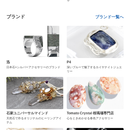
ブランド
ブランド一覧へ
迅
P4
日本石×シルバーアクセサリーのブランド
深いブルーで魅了するカイヤナイトジュエ
リー
石家ユニバーサルマインド
Tomato Crystal 桜瑪瑙専門店
天然石で作るオリジナルのヒーリングアイ
心をときめかせる春色アクセサリー
テム