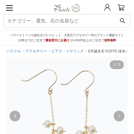
search
パワーストーンや誕生石ブレスレット、天然石アクセサリー等のブランド通販サイト
12時までのご注文で
最短翌日にお届け
10,000円以上のご注文で
送料無料
パスクル
アクセサリー
ピアス・イヤリング
6月誕生石 K10YG 淡水パール ピア
1
/
3