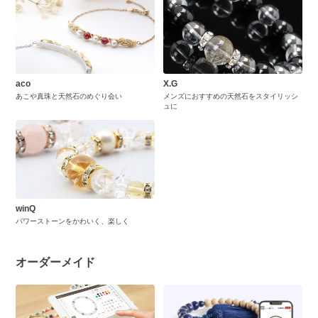
aco
X.G
あこや真珠と天然石のめぐり会い
メンズにおすすめの天然石をスタイリッシ
ュに
winQ
パワーストーンをかわいく、楽しく
オーダーメイド