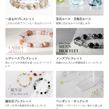
一点ものブレスレット
宝石ルース・天然石ルース
こだわりの石でつくった一点ものシリーズ
無限に広がるルースの楽しみ方
レディースブレスレット
メンズブレスレット
色とりどりの天然石を使ったレディースブ
洗練された大人の雰囲気漂うメンズブレス
レス
誕生石ブレスレット
ペンダント・ネックレス
1月～12月の各誕生石を使ったブレス
天然石・パワーストーンを一粒から楽しめ
る