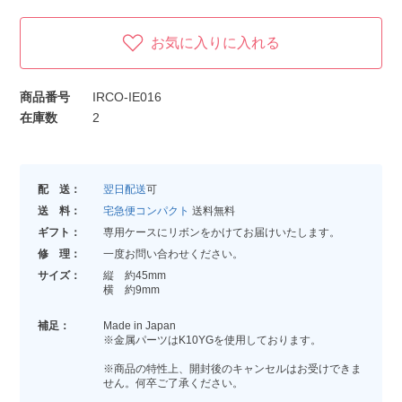
お気に入りに入れる
商品番号
IRCO-IE016
在庫数
2
配 送：
翌日配送
可
送 料：
宅急便コンパクト
送料無料
ギフト：
専用ケースにリボンをかけてお届けいたします。
修 理：
一度お問い合わせください。
サイズ：
縦 約45mm
横 約9mm
補足：
Made in Japan
※金属パーツはK10YGを使用しております。
※商品の特性上、開封後のキャンセルはお受けできま
せん。何卒ご了承ください。