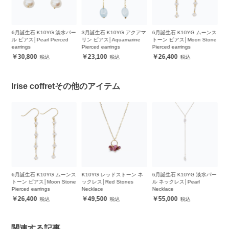
0YG 淡水パー
3月誕生石 K10YG アクアマ
6月誕生石 K10YG ムーンス
6月誕生石 K10YG 
 Pierced
リン ピアス│Aquamarine
トーン ピアス│Moon Stone
ル ピアス│Pearl Pierc
Pierced earrings
Pierced earrings
earrings
23,100
26,400
34,100
Irise coffretその他のアイテム
石 K10YG ムーンス
K10YG レッドストーン ネ
6月誕生石 K10YG 淡水パー
6月誕生石 K1
ピアス│Moon Stone
ックレス│Red Stones
ル ネックレス│Pearl
ル ネックレス│P
 earrings
Necklace
Necklace
Necklace
400
49,500
55,000
51,700
関連する記事