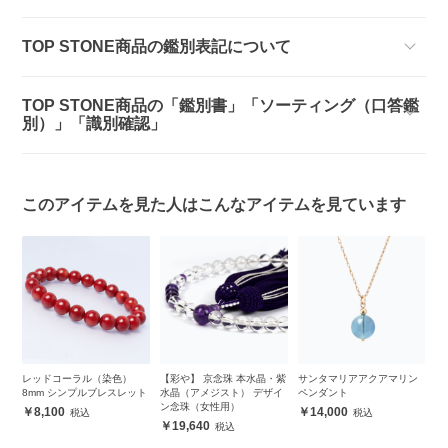
TOP STONE商品の鑑別表記について
TOP STONE商品の「鑑別書」「ソーティング（口答鑑
別）」「識別確認」
このアイテムを見た人はこんなアイテムを見ています
ヤ
レッドコーラル（染色）
【彩や】 京念珠 本水晶・紫
サンタマリアアクアマリン
デ
8mm シンプルブレスレット
水晶（アメジスト） デザイ
ペンダント
オ
ン念珠（女性用）
ザ
8,100
14,000
19,640