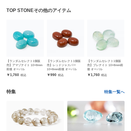
TOP STONEその他のアイテム
販
【ランダムセレクト1個販
【ランダムセレクト1個販
【ランダムセレクト1個販
【
m
売】アマゾナイト 10×8mm
売】レッドジャスパー
売】プレナイト 10×8mm前
売
前後 オーバル
10×8mm前後 オーバル
後 オーバル
前
1,760
990
1,760
特集
特集一覧へ