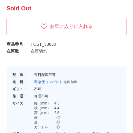
Sold Out
お気に入りに入れる
商品番号
TOST_33830
在庫数
在庫切れ
配 送：
翌日配送不可
送 料：
宅急便コンパクト
送料無料
ギフト：
不可
修 理：
修理不可
サイズ：
縦（mm） 4.5
横（mm） 4.4
高（mm） 2.8
表 ◎
裏 ◎
ガードル ◎