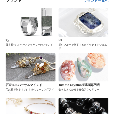
ブランド
ブランド一覧へ
迅
P4
日本石×シルバーアクセサリーのブランド
深いブルーで魅了するカイヤナイトジュエ
リー
石家ユニバーサルマインド
Tomato Crystal 桜瑪瑙専門店
天然石で作るオリジナルのヒーリングアイ
心をときめかせる春色アクセサリー
テム