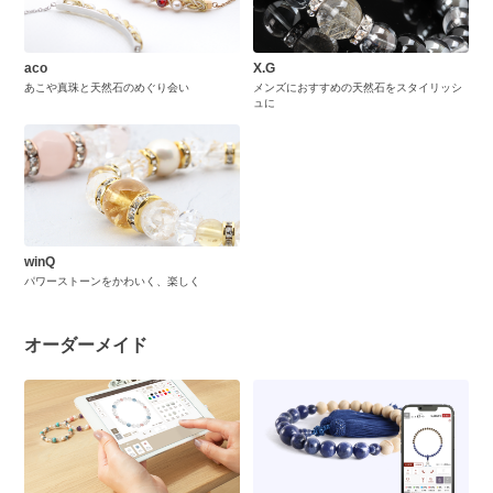
aco
X.G
あこや真珠と天然石のめぐり会い
メンズにおすすめの天然石をスタイリッシ
ュに
winQ
パワーストーンをかわいく、楽しく
オーダーメイド