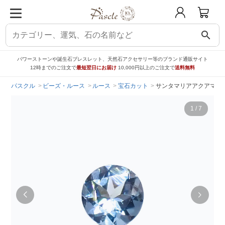
search
パワーストーンや誕生石ブレスレット、天然石アクセサリー等のブランド通販サイト
12時までのご注文で
最短翌日にお届け
10,000円以上のご注文で
送料無料
パスクル
ビーズ・ルース
ルース
宝石カット
サンタマリアアクアマリン ブラ
1
/
7