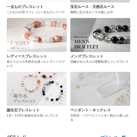
一点ものブレスレット
宝石ルース・天然石ルース
こだわりの石でつくった一点ものシリーズ
無限に広がるルースの楽しみ方
レディースブレスレット
メンズブレスレット
色とりどりの天然石を使ったレディースブ
洗練された大人の雰囲気漂うメンズブレス
レス
誕生石ブレスレット
ペンダント・ネックレス
1月～12月の各誕生石を使ったブレス
天然石・パワーストーンを一粒から楽しめ
る