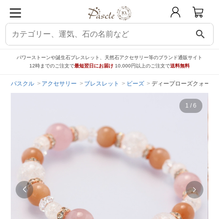
search
パワーストーンや誕生石ブレスレット、天然石アクセサリー等のブランド通販サイト
12時までのご注文で
最短翌日にお届け
10,000円以上のご注文で
送料無料
パスクル
アクセサリー
ブレスレット
ビーズ
ディープローズクォーツ
1
/
6