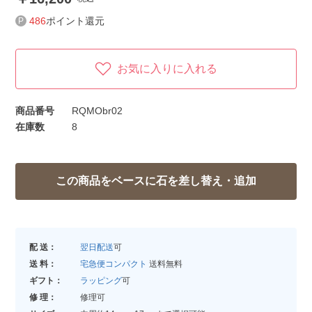
486
ポイント還元
お気に入りに入れる
商品番号
RQMObr02
在庫数
8
配 送：
翌日配送
可
送 料：
宅急便コンパクト
送料無料
ギフト：
ラッピング
可
修 理：
修理可