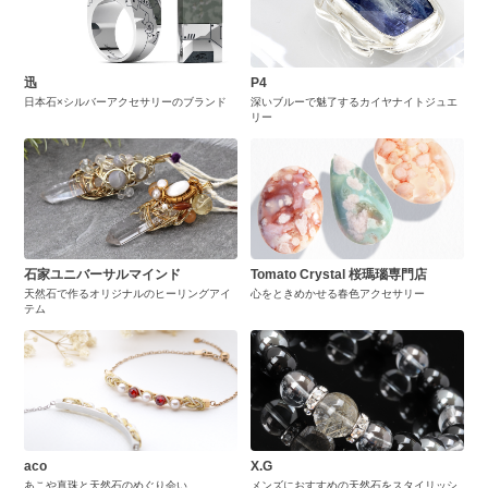
迅
P4
日本石×シルバーアクセサリーのブランド
深いブルーで魅了するカイヤナイトジュエ
リー
石家ユニバーサルマインド
Tomato Crystal 桜瑪瑙専門店
天然石で作るオリジナルのヒーリングアイ
心をときめかせる春色アクセサリー
テム
aco
X.G
あこや真珠と天然石のめぐり会い
メンズにおすすめの天然石をスタイリッシ