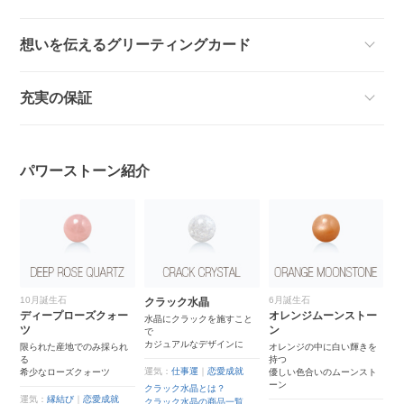
想いを伝えるグリーティングカード
充実の保証
パワーストーン紹介
10月誕生石
6月誕生石
4
クラック水晶
ディープローズクォー
オレンジムーンストー
ク
水晶にクラックを施すこと
ツ
ン
で
あ
カジュアルなデザインに
れ
限られた産地でのみ採られ
オレンジの中に白い輝きを
世
る
持つ
ー
運気：
仕事運
｜
恋愛成就
希少なローズクォーツ
優しい色合いのムーンスト
ーン
クラック水晶とは？
運
運気：
縁結び
｜
恋愛成就
クラック水晶の商品一覧