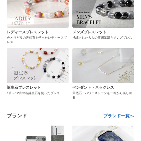
レディースブレスレット
メンズブレスレット
色とりどりの天然石を使ったレディースブ
洗練された大人の雰囲気漂うメンズブレス
レス
誕生石ブレスレット
ペンダント・ネックレス
1月～12月の各誕生石を使ったブレス
天然石・パワーストーンを一粒から楽しめ
る
ブランド
ブランド一覧へ