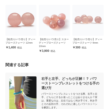
ン
【粒売り/バラ売り】ディー
【粒売り/バラ売り】スター
【粒売り/バラ売り】ディー
【
プローズクォーツ 12mm
ディープローズクォーツ
プローズクォーツ 6mm
プ
10mm
1,400
300
3,900
関連する記事
右手と左手、どっちが正解！？ パワ
ーストーンブレスレットをつける手の
選び方
パワーストーンブレスレットをつける際、右手と左
手、どちらにするか迷ったことはありませんか？実
は、重要なのは、左右ではなく利き手です。利き手
とその反対の手、それぞれに適したパワーストーン
を解説します。