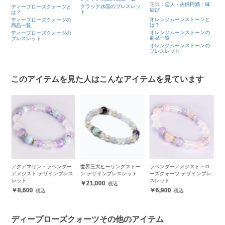
運気：
恋人・夫婦円満
｜
縁
ク
クラック水晶のブレスレッ
ディープローズクォーツと
結び
は
ト
は？
ク
オレンジムーンストーンと
ディープローズクォーツの
品
は？
商品一覧
ク
オレンジムーンストーンの
ディープローズクォーツの
レ
商品一覧
ブレスレット
オレンジムーンストーンの
ブレスレット
このアイテムを見た人はこんなアイテムを見ています
ー
アクアマリン・ラベンダー
世界三大ヒーリングストー
ラベンダーアメジスト・ロ
デ
アメジスト デザインブレス
ン デザインブレスレット
ーズクォーツ デザインブレ
翡
レット
スレット
21,000
8,600
6,900
ディープローズクォーツその他のアイテム