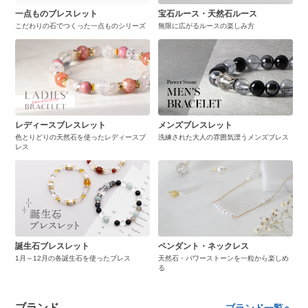
一点ものブレスレット
宝石ルース・天然石ルース
こだわりの石でつくった一点ものシリーズ
無限に広がるルースの楽しみ方
レディースブレスレット
メンズブレスレット
色とりどりの天然石を使ったレディースブ
洗練された大人の雰囲気漂うメンズブレス
レス
誕生石ブレスレット
ペンダント・ネックレス
1月～12月の各誕生石を使ったブレス
天然石・パワーストーンを一粒から楽しめ
る
ブランド