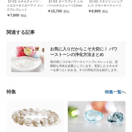
ピ
【X.G】ルチルクォーツ・
【X.G】オーラブレス シル
【X.G】スタイリッシュブ
【
ッ
イエロータイガーアイ メン
バールチルクォーツ12mm
レス スモーキークォーツ
ネ
ズブレスレット
15,700
6,900
7,600
関連する記事
お気に入りだからこそ大切に！ パワ
ーストーンの浄化方法まとめ
毎日身につけるパワーストーンブレスレットは、定
期的な浄化を必要としています。安定したエネルギ
ーを保つといわれる、6つの浄化方法を紹介します。
特集
特集一覧へ