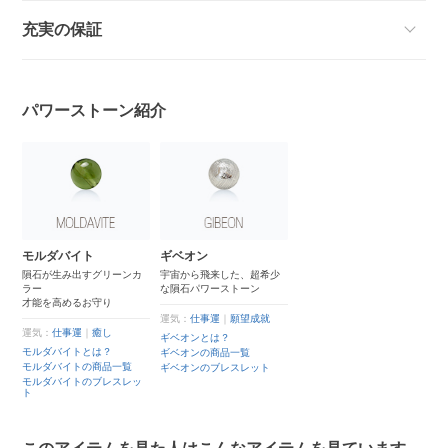
充実の保証
パワーストーン紹介
モルダバイト
ギベオン
隕石が生み出すグリーンカ
宇宙から飛来した、超希少
ラー
な隕石パワーストーン
才能を高めるお守り
運気：
仕事運
｜
願望成就
運気：
仕事運
｜
癒し
ギベオンとは？
モルダバイトとは？
ギベオンの商品一覧
モルダバイトの商品一覧
ギベオンのブレスレット
モルダバイトのブレスレッ
ト