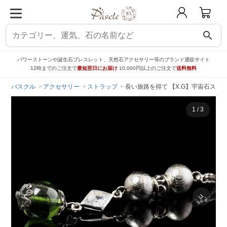
search
パワーストーンや誕生石ブレスレット、天然石アクセサリー等のブランド通販サイト
12時までのご注文で
最短翌日にお届け
10,000円以上のご注文で
送料無料
パスクル
アクセサリー
ストラップ
長い旅路を得て 【X.G】宇宙石スト
1
/
3