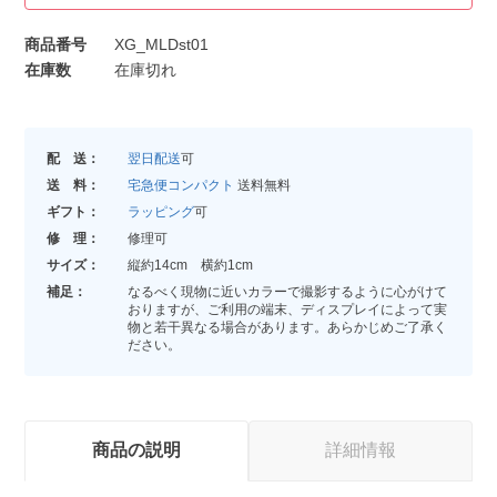
商品番号
XG_MLDst01
在庫数
在庫切れ
配 送：
翌日配送
可
送 料：
宅急便コンパクト
送料無料
ギフト：
ラッピング
可
修 理：
修理可
サイズ：
縦約14cm 横約1cm
補足：
なるべく現物に近いカラーで撮影するように心がけて
おりますが、ご利用の端末、ディスプレイによって実
物と若干異なる場合があります。あらかじめご了承く
ださい。
商品の説明
詳細情報