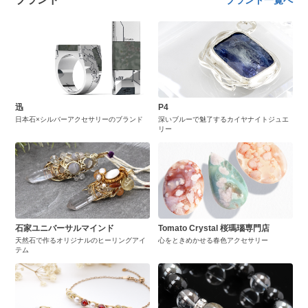
ブランド一覧へ
迅
P4
日本石×シルバーアクセサリーのブランド
深いブルーで魅了するカイヤナイトジュエ
リー
石家ユニバーサルマインド
Tomato Crystal 桜瑪瑙専門店
天然石で作るオリジナルのヒーリングアイ
心をときめかせる春色アクセサリー
テム