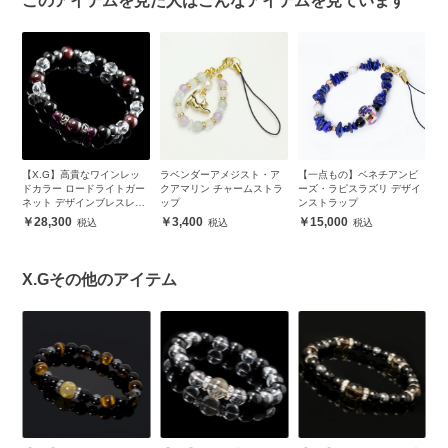
このアイテムを見た人はこんなアイテムを見ています
ド
【X.G】高貴なワインレッ
ラベンダーアメジスト・ア
【一点もの】ベネチアンビ
【
ン
ドカラー ロードライトガー
クアマリン チャームストラ
ーズ・ラピスラズリ デザイ
ル
ネット デザインブレスレッ
ップ
ンストラップ
ズ
ト メンズ
28,300
3,400
15,000
X.Gその他のアイテム