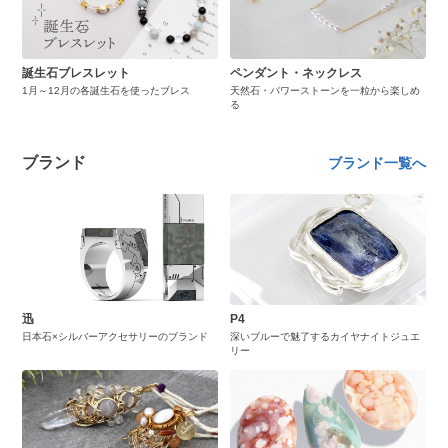
誕生石ブレスレット
ペンダント・ネックレス
1月～12月の各誕生石を使ったブレス
天然石・パワーストーンを一粒から楽しめ
る
ブランド
ブランド一覧へ
迅
P4
日本石×シルバーアクセサリーのブランド
深いブルーで魅了するカイヤナイトジュエ
リー