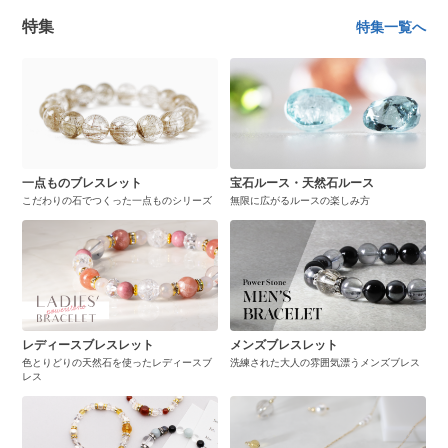
特集
特集一覧へ
一点ものブレスレット
宝石ルース・天然石ルース
こだわりの石でつくった一点ものシリーズ
無限に広がるルースの楽しみ方
レディースブレスレット
メンズブレスレット
色とりどりの天然石を使ったレディースブ
洗練された大人の雰囲気漂うメンズブレス
レス