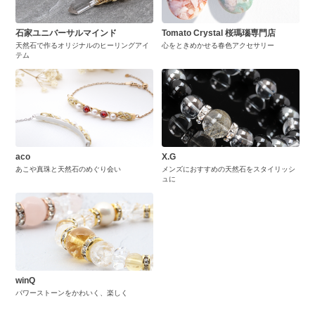
石家ユニバーサルマインド
Tomato Crystal 桜瑪瑙専門店
天然石で作るオリジナルのヒーリングアイ
心をときめかせる春色アクセサリー
テム
aco
X.G
あこや真珠と天然石のめぐり会い
メンズにおすすめの天然石をスタイリッシ
ュに
winQ
パワーストーンをかわいく、楽しく