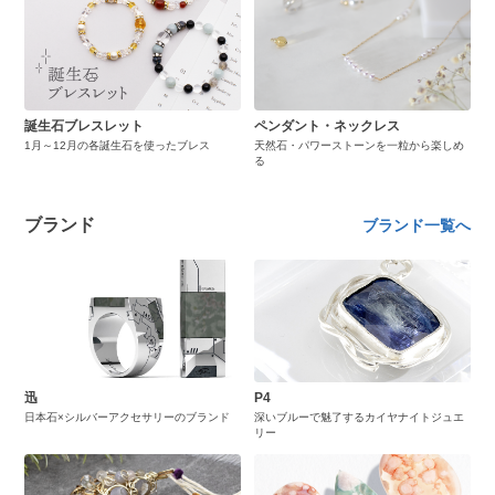
誕生石ブレスレット
ペンダント・ネックレス
1月～12月の各誕生石を使ったブレス
天然石・パワーストーンを一粒から楽しめ
る
ブランド
ブランド一覧へ
迅
P4
日本石×シルバーアクセサリーのブランド
深いブルーで魅了するカイヤナイトジュエ
リー