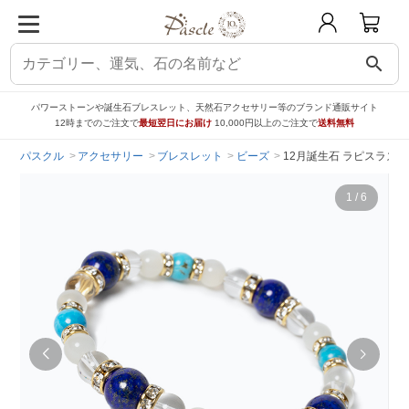
search
パワーストーンや誕生石ブレスレット、天然石アクセサリー等のブランド通販サイト
12時までのご注文で
最短翌日にお届け
10,000円以上のご注文で
送料無料
パスクル
アクセサリー
ブレスレット
ビーズ
12月誕生石 ラピスラズ
1
/
6