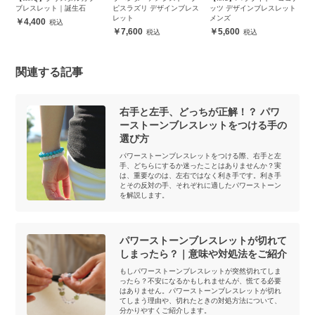
ブレスレット｜誕生石
ピスラズリ デザインブレス
ッツ デザインブレスレット
（
レット
メンズ
4,400
7,600
5,600
関連する記事
右手と左手、どっちが正解！？ パワ
ーストーンブレスレットをつける手の
選び方
パワーストーンブレスレットをつける際、右手と左
手、どちらにするか迷ったことはありませんか？実
は、重要なのは、左右ではなく利き手です。利き手
とその反対の手、それぞれに適したパワーストーン
を解説します。
パワーストーンブレスレットが切れて
しまったら？｜意味や対処法をご紹介
もしパワーストーンブレスレットが突然切れてしま
ったら？不安になるかもしれませんが、慌てる必要
はありません。パワーストーンブレスレットが切れ
てしまう理由や、切れたときの対処方法について、
分かりやすくご紹介します。