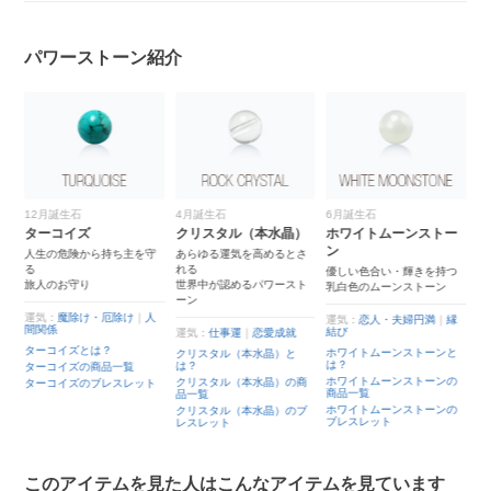
パワーストーン紹介
12月誕生石
4月誕生石
6月誕生石
ターコイズ
クリスタル（本水晶）
ホワイトムーンストー
ン
人
人生の危険から持ち主を守
あらゆる運気を高めるとさ
る
れる
優しい色合い・輝きを持つ
旅人のお守り
世界中が認めるパワースト
乳白色のムーンストーン
ーン
恋
運気：
魔除け・厄除け
｜
人
運気：
恋人・夫婦円満
｜
縁
間関係
結び
運気：
仕事運
｜
恋愛成就
ターコイズとは？
ホワイトムーンストーンと
クリスタル（本水晶）と
は？
は？
ターコイズの商品一覧
ホワイトムーンストーンの
クリスタル（本水晶）の商
ッ
ターコイズのブレスレット
商品一覧
品一覧
ホワイトムーンストーンの
クリスタル（本水晶）のブ
ブレスレット
レスレット
このアイテムを見た人はこんなアイテムを見ています