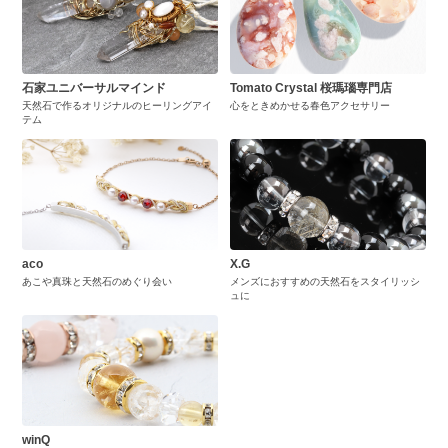
石家ユニバーサルマインド
Tomato Crystal 桜瑪瑙専門店
天然石で作るオリジナルのヒーリングアイ
心をときめかせる春色アクセサリー
テム
aco
X.G
あこや真珠と天然石のめぐり会い
メンズにおすすめの天然石をスタイリッシ
ュに
winQ