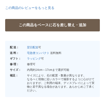
この商品のレビューをもっと見る
配 送：
翌日配送
可
送 料：
宅急便コンパクト
送料無料
ギフト：
ラッピング
可
修 理：
修理可
サイズ：
内周約14cm～17cmまで選択可能
補足：
サイズにより、石の配置・数量が異なります。
なるべく現物に近いカラーで撮影するように心がけて
おりますが、ご利用の端末、ディスプレイによって実
物と若干異なる場合があります。あらかじめご了承く
ださい。