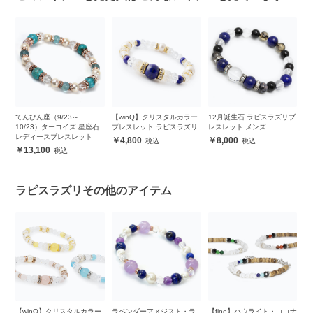
）チ
てんびん座（9/23～
【winQ】クリスタルカラー
12月誕生石 ラピスラズリブ
ラ
ー
10/23）ターコイズ 星座石
ブレスレット ラピスラズリ
レスレット メンズ
ピ
レディースブレスレット
レ
4,800
8,000
13,100
ラピスラズリその他のアイテム
シ
【winQ】クリスタルカラー
ラベンダーアメジスト・ラ
【fine】ハウライト・ココナ
天