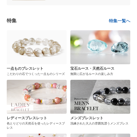
特集
特集一覧へ
一点ものブレスレット
宝石ルース・天然石ルース
こだわりの石でつくった一点ものシリーズ
無限に広がるルースの楽しみ方
レディースブレスレット
メンズブレスレット
色とりどりの天然石を使ったレディースブ
洗練された大人の雰囲気漂うメンズブレス
レス