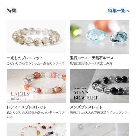
特集
特集一覧へ
一点ものブレスレット
宝石ルース・天然石ルース
こだわりの石でつくった一点ものシリーズ
無限に広がるルースの楽しみ方
レディースブレスレット
メンズブレスレット
色とりどりの天然石を使ったレディースブ
洗練された大人の雰囲気漂うメンズブレス
レス