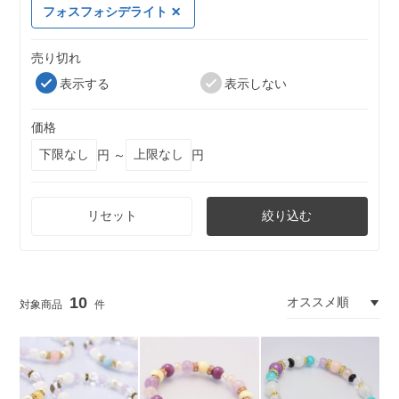
フォスフォシデライト
売り切れ
表示する
表示しない
価格
円 ～
円
リセット
絞り込む
10