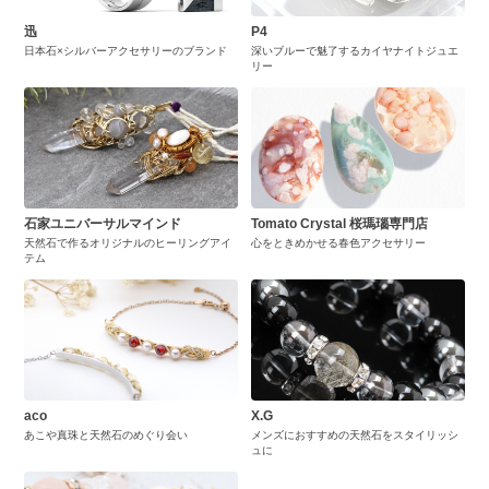
迅
P4
日本石×シルバーアクセサリーのブランド
深いブルーで魅了するカイヤナイトジュエ
リー
石家ユニバーサルマインド
Tomato Crystal 桜瑪瑙専門店
天然石で作るオリジナルのヒーリングアイ
心をときめかせる春色アクセサリー
テム
aco
X.G
あこや真珠と天然石のめぐり会い
メンズにおすすめの天然石をスタイリッシ
ュに