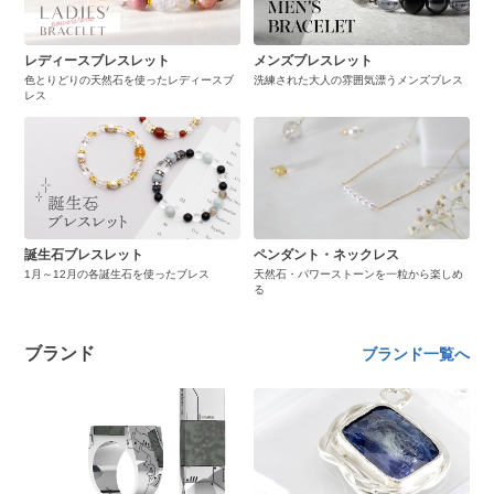
レディースブレスレット
メンズブレスレット
色とりどりの天然石を使ったレディースブ
洗練された大人の雰囲気漂うメンズブレス
レス
誕生石ブレスレット
ペンダント・ネックレス
1月～12月の各誕生石を使ったブレス
天然石・パワーストーンを一粒から楽しめ
る
ブランド
ブランド一覧へ