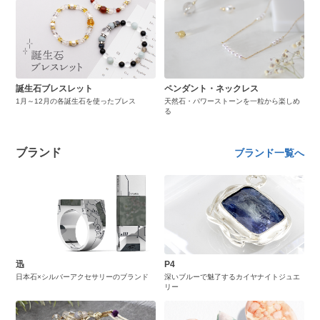
誕生石ブレスレット
ペンダント・ネックレス
1月～12月の各誕生石を使ったブレス
天然石・パワーストーンを一粒から楽しめ
る
ブランド
ブランド一覧へ
迅
P4
日本石×シルバーアクセサリーのブランド
深いブルーで魅了するカイヤナイトジュエ
リー