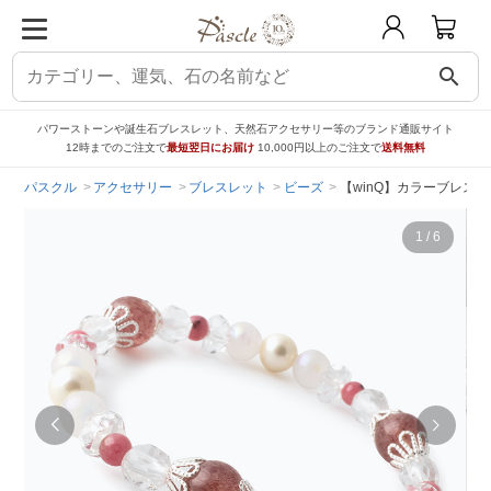
search
パワーストーンや誕生石ブレスレット、天然石アクセサリー等のブランド通販サイト
12時までのご注文で
最短翌日にお届け
10,000円以上のご注文で
送料無料
パスクル
アクセサリー
ブレスレット
ビーズ
【winQ】カラーブレス
1
/
6