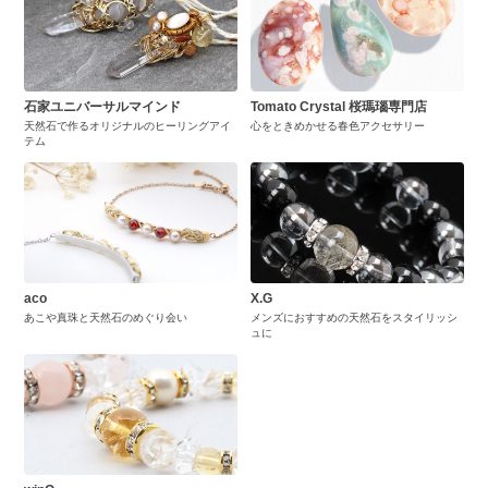
石家ユニバーサルマインド
Tomato Crystal 桜瑪瑙専門店
天然石で作るオリジナルのヒーリングアイ
心をときめかせる春色アクセサリー
テム
aco
X.G
あこや真珠と天然石のめぐり会い
メンズにおすすめの天然石をスタイリッシ
ュに