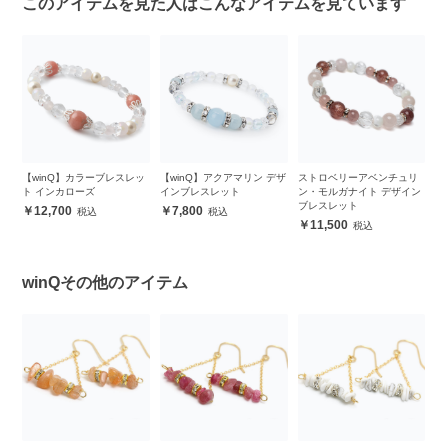
このアイテムを見た人はこんなアイテムを見ています
ロ
【winQ】カラーブレスレッ
【winQ】アクアマリン デザ
ストロベリーアベンチュリ
【
mm
ト インカローズ
インブレスレット
ン・モルガナイト デザイン
ト
ブレスレット
12,700
7,800
11,500
winQその他のアイテム