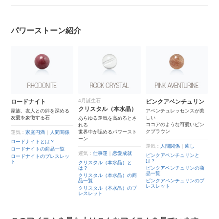
パワーストーン紹介
4月誕生石
ロードナイト
ピンクアベンチュリン
貝
クリスタル（本水晶）
持
家族、友人との絆を深める
アベンチュレッセンスが美
天
友愛を象徴する石
しい
耐
あらゆる運気を高めるとさ
育
ココアのような可愛いピン
れる
クブラウン
世界中が認めるパワースト
運気：
家庭円満
｜
人間関係
運
ーン
ロードナイトとは？
貝
運気：
人間関係
｜
癒し
ロードナイトの商品一覧
貝
運気：
仕事運
｜
恋愛成就
ピンクアベンチュリンと
ロードナイトのブレスレッ
貝
は？
ト
クリスタル（本水晶）と
は？
ピンクアベンチュリンの商
ッ
品一覧
クリスタル（本水晶）の商
品一覧
ピンクアベンチュリンのブ
レスレット
クリスタル（本水晶）のブ
レスレット