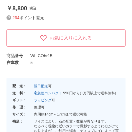
8,800
税込
264
ポイント還元
お気に入りに入れる
商品番号
WI_CObr15
在庫数
5
配 送：
翌日配送
可
送 料：
宅急便コンパクト
550円から(1万円以上で送料無料)
ギフト：
ラッピング
可
修 理：
修理可
サイズ：
内周約14cm～17cmまで選択可能
補足：
サイズにより、石の配置・数量が異なります。
なるべく現物に近いカラーで撮影するように心がけて
おりますが、ご利用の端末、ディスプレイによって実