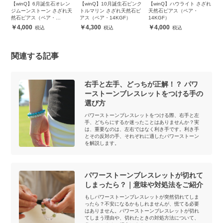
ざれ
【winQ】6月誕生石オレン
【winQ】10月誕生石ピンク
【winQ】ハウライト さざれ
【
ジムーンストーン さざれ天
トルマリン さざれ天然石ピ
天然石ピアス（ペア・
ー
然石ピアス（ペア・
アス（ペア・14KGF）
14KGF）
（
14KGF）
4,000
4,300
4,000
関連する記事
右手と左手、どっちが正解！？ パワ
ーストーンブレスレットをつける手の
選び方
パワーストーンブレスレットをつける際、右手と左
手、どちらにするか迷ったことはありませんか？実
は、重要なのは、左右ではなく利き手です。利き手
とその反対の手、それぞれに適したパワーストーン
を解説します。
パワーストーンブレスレットが切れて
しまったら？｜意味や対処法をご紹介
もしパワーストーンブレスレットが突然切れてしま
ったら？不安になるかもしれませんが、慌てる必要
はありません。パワーストーンブレスレットが切れ
てしまう理由や、切れたときの対処方法について、