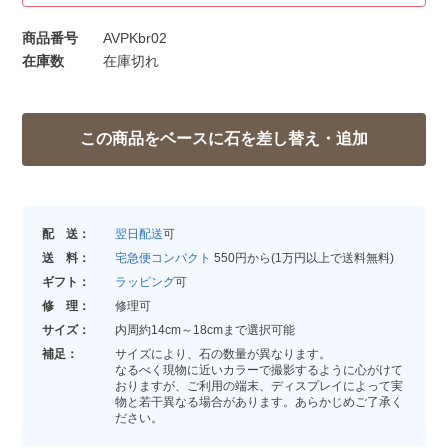
商品番号
AVPKbr02
在庫数
在庫切れ
配 送：
翌日配送
可
送 料：
宅急便コンパクト
550円から(1万円以上で送料無料)
ギフト：
ラッピング
可
修 理：
修理可
サイズ：
内周約14cm～18cmまで選択可能
補足：
サイズにより、石の数量が異なります。
なるべく現物に近いカラーで撮影するように心がけて
おりますが、ご利用の端末、ディスプレイによって実
物と若干異なる場合があります。あらかじめご了承く
ださい。