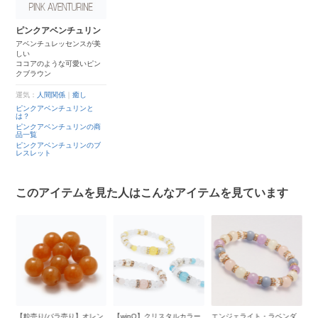
ピンクアベンチュリン
アベンチュレッセンスが美
しい
ココアのような可愛いピン
クブラウン
運気：
人間関係
｜
癒し
ピンクアベンチュリンと
は？
ピンクアベンチュリンの商
品一覧
ピンクアベンチュリンのブ
レスレット
このアイテムを見た人はこんなアイテムを見ています
ン
【winQ】クリスタルカラー
エンジェライト・ラベンダ
オレンジアベンチュリン
【