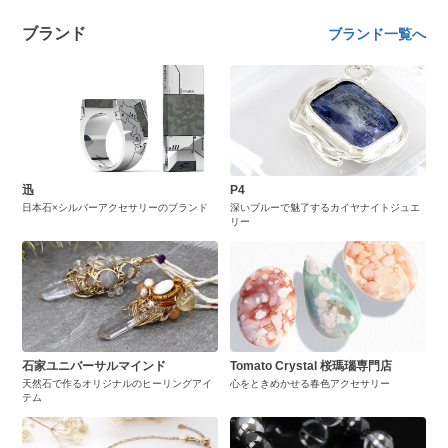
ブランド
ブランド一覧へ
迅
P4
日本石×シルバーアクセサリーのブランド
深いブルーで魅了するカイヤナイトジュエ
リー
石家ユニバーサルマインド
Tomato Crystal 桜瑪瑙専門店
天然石で作るオリジナルのヒーリングアイ
心をときめかせる春色アクセサリー
テム