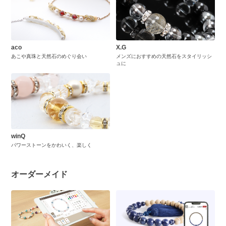
aco
X.G
あこや真珠と天然石のめぐり会い
メンズにおすすめの天然石をスタイリッシ
ュに
winQ
パワーストーンをかわいく、楽しく
オーダーメイド