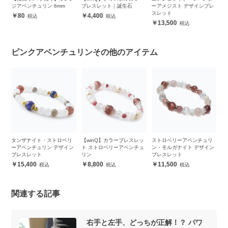
ブレスレット｜誕生石
ーアメジスト デザインブレ
8mm シンプルブレスレット
ベ
スレット
4,400
4,200
13,500
ピンクアベンチュリンその他のアイテム
リ
【winQ】カラーブレスレッ
ストロベリーアベンチュリ
【粒売り/バラ売り】ストロ
ン
ト ストロベリーアベンチュ
ン・モルガナイト デザイン
ベリーアベンチュリン 8mm
リン
ブレスレット
1,000
8,800
11,500
関連する記事
右手と左手、どっちが正解！？ パワ