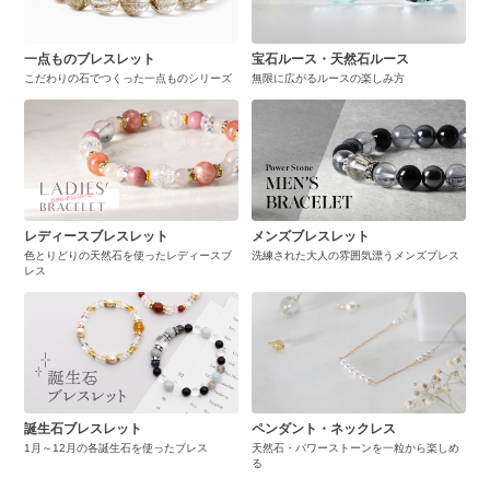
一点ものブレスレット
宝石ルース・天然石ルース
こだわりの石でつくった一点ものシリーズ
無限に広がるルースの楽しみ方
レディースブレスレット
メンズブレスレット
色とりどりの天然石を使ったレディースブ
洗練された大人の雰囲気漂うメンズブレス
レス
誕生石ブレスレット
ペンダント・ネックレス
1月～12月の各誕生石を使ったブレス
天然石・パワーストーンを一粒から楽しめ
る