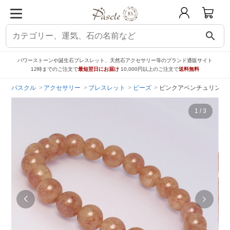
search
パワーストーンや誕生石ブレスレット、天然石アクセサリー等のブランド通販サイト
12時までのご注文で
最短翌日にお届け
10,000円以上のご注文で
送料無料
パスクル
アクセサリー
ブレスレット
ビーズ
ピンクアベンチュリン8m
1
/
3