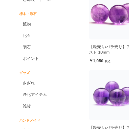
標本・原石
鉱物
化石
【粒売り/バラ売り】
隕石
スト 10mm
ポイント
1,050
グッズ
さざれ
浄化アイテム
雑貨
ハンドメイド
【粒売り/バラ売り】