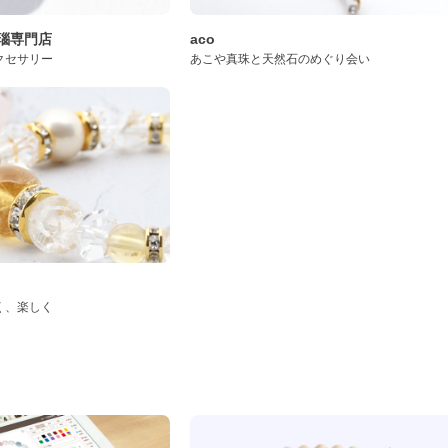
桜瑪瑙専門店
aco
クセサリー
あこや真珠と天然石のめぐり会い
く、楽しく
ド