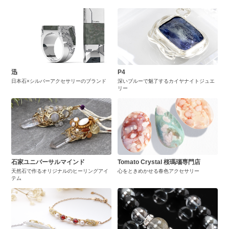
迅
P4
日本石×シルバーアクセサリーのブランド
深いブルーで魅了するカイヤナイトジュエ
リー
石家ユニバーサルマインド
Tomato Crystal 桜瑪瑙専門店
天然石で作るオリジナルのヒーリングアイ
心をときめかせる春色アクセサリー
テム