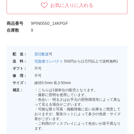
お気に入りに入れる
商品番号
9PIN0550_14KPGF
在庫数
9
配 送：
翌日配送
可
送 料：
宅急便コンパクト
550円から(1万円以上で送料無料)
ギフト：
不可
修 理：
不可
サイズ：
線径0.5mm 長さ50mm
補足：
・こちらは1個単位の販売となります。
・撮影に照明を使用しています。
・色合い・明るさはお手元の照明環境等によって異な
って見える場合がございます。
・可能な限り写真・掲載情報に近い在庫をご用意して
おりますが、製造ロットによって多少の色差・サイズ
差がございます。
・ご利用のディスプレイによって色合いが若干異なり
ます。