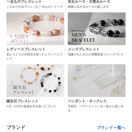
一点ものブレスレット
宝石ルース・天然石ルース
こだわりの石でつくった一点ものシリーズ
無限に広がるルースの楽しみ方
レディースブレスレット
メンズブレスレット
色とりどりの天然石を使ったレディースブ
洗練された大人の雰囲気漂うメンズブレス
レス
誕生石ブレスレット
ペンダント・ネックレス
1月～12月の各誕生石を使ったブレス
天然石・パワーストーンを一粒から楽しめ
る
ブランド
ブランド一覧へ