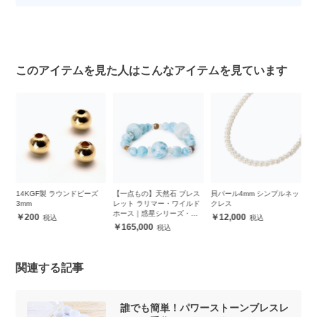
このアイテムを見た人はこんなアイテムを見ています
14KGF製 ラウンドビーズ
【一点もの】天然石 ブレス
貝パール4mm シンプルネッ
1
mm
3mm
レット ラリマー・ワイルド
クレス
位
ホース｜惑星シリーズ・地
2
200
12,000
球
165,000
関連する記事
誰でも簡単！パワーストーンブレスレ