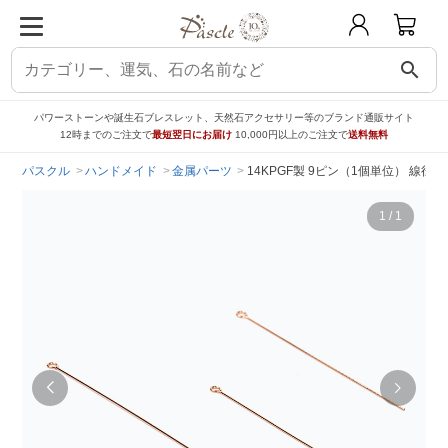
search
パワーストーンや誕生石ブレスレット、天然石アクセサリー等のブランド通販サイト
12時までのご注文で
最短翌日にお届け
10,000円以上のご注文で
送料無料
パスクル
ハンドメイド
金属パーツ
14KPGF製 9ピン（1個単位） 線径0
1
/
1