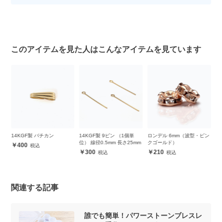
このアイテムを見た人はこんなアイテムを見ています
14KGF製 バチカン
14KGF製 9ピン （1個単
ロンデル 6mm（波型・ピン
1
ゴ
位） 線径0.5mm 長さ25mm
クゴールド）
0
400
ー
300
210
関連する記事
誰でも簡単！パワーストーンブレスレ