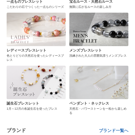
一点ものブレスレット
宝石ルース・天然石ルース
こだわりの石でつくった一点ものシリーズ
無限に広がるルースの楽しみ方
レディースブレスレット
メンズブレスレット
色とりどりの天然石を使ったレディースブ
洗練された大人の雰囲気漂うメンズブレス
レス
誕生石ブレスレット
ペンダント・ネックレス
1月～12月の各誕生石を使ったブレス
天然石・パワーストーンを一粒から楽しめ
る
ブランド
ブランド一覧へ