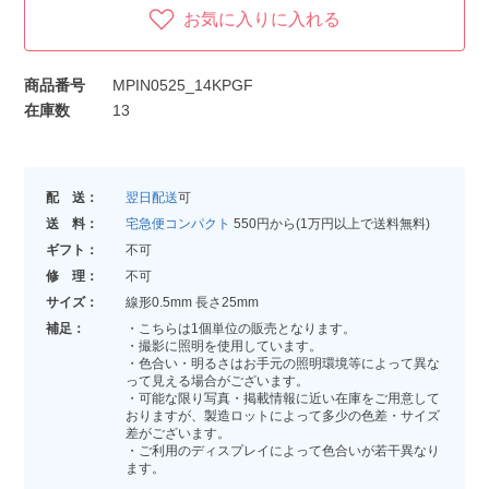
お気に入りに入れる
商品番号
MPIN0525_14KPGF
在庫数
13
配 送：
翌日配送
可
送 料：
宅急便コンパクト
550円から(1万円以上で送料無料)
ギフト：
不可
修 理：
不可
サイズ：
線形0.5mm 長さ25mm
補足：
・こちらは1個単位の販売となります。
・撮影に照明を使用しています。
・色合い・明るさはお手元の照明環境等によって異な
って見える場合がございます。
・可能な限り写真・掲載情報に近い在庫をご用意して
おりますが、製造ロットによって多少の色差・サイズ
差がございます。
・ご利用のディスプレイによって色合いが若干異なり
ます。