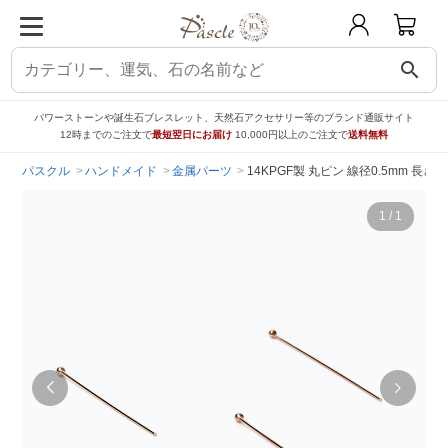
search
パワーストーンや誕生石ブレスレット、天然石アクセサリー等のブランド通販サイト
12時までのご注文で
最短翌日にお届け
10,000円以上のご注文で
送料無料
パスクル
ハンドメイド
金属パーツ
14KPGF製 丸ピン 線径0.5mm 長さ
1
/
1