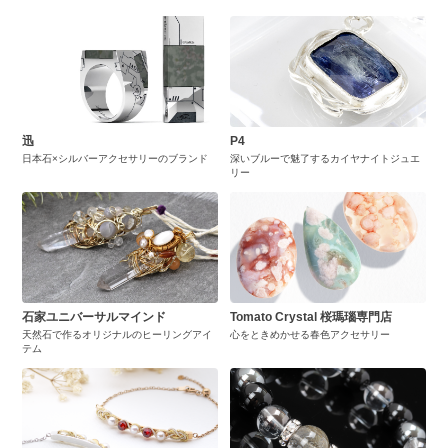
迅
P4
日本石×シルバーアクセサリーのブランド
深いブルーで魅了するカイヤナイトジュエ
リー
石家ユニバーサルマインド
Tomato Crystal 桜瑪瑙専門店
天然石で作るオリジナルのヒーリングアイ
心をときめかせる春色アクセサリー
テム